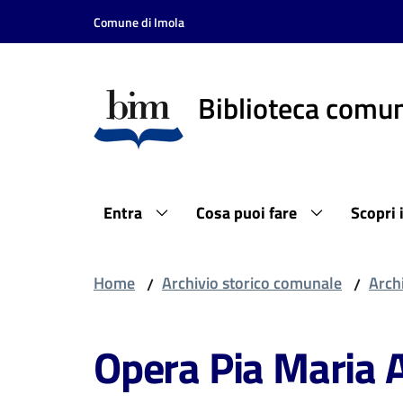
Vai al contenuto
Vai alla navigazione
Vai al footer
Comune di Imola
Biblioteca comun
Entra
Cosa puoi fare
Scopri 
Home
Archivio storico comunale
Archi
/
/
Opera Pia Maria 