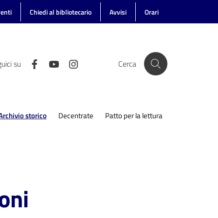
enti
Chiedi al bibliotecario
Avvisi
Orari
uici su
Cerca
Archivio storico
Decentrate
Patto per la lettura
Menu selezionato
oni