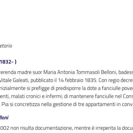
etario
1832- )
reverenda madre suor Maria Antonia Tommasoli Belloni, badess
itale Galeati, pubblicato il 14 febbraio 1835. Con regio decr
izialmente si prefigge di predisporre la dote a fanciulle pove
genti, malati cronici e infermi; di mantenere fanciulle nel Co
a Pia si concretizza nella gestione di tre appartamenti in co
loni
2002 non risulta documentazione, mentre è irreperita la doc