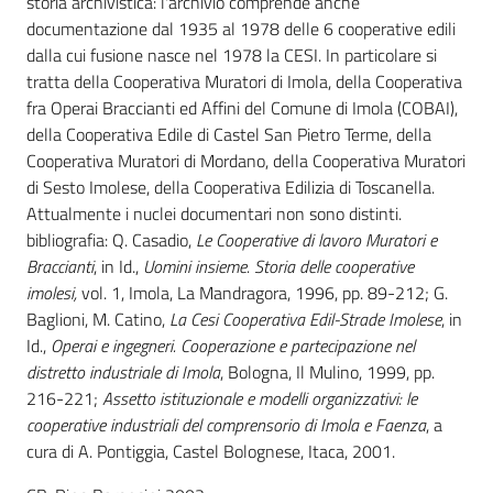
storia archivistica: l'archivio comprende anche
documentazione dal 1935 al 1978 delle 6 cooperative edili
dalla cui fusione nasce nel 1978 la CESI. In particolare si
tratta della Cooperativa Muratori di Imola, della Cooperativa
fra Operai Braccianti ed Affini del Comune di Imola (COBAI),
della Cooperativa Edile di Castel San Pietro Terme, della
Cooperativa Muratori di Mordano, della Cooperativa Muratori
di Sesto Imolese, della Cooperativa Edilizia di Toscanella.
Attualmente i nuclei documentari non sono distinti.
bibliografia: Q. Casadio,
Le Cooperative di lavoro Muratori e
Braccianti
, in Id.,
Uomini insieme. Storia delle cooperative
imolesi,
vol. 1, Imola, La Mandragora, 1996, pp. 89-212; G.
Baglioni, M. Catino,
La Cesi Cooperativa Edil-Strade Imolese
, in
Id.,
Operai e ingegneri. Cooperazione e partecipazione nel
distretto industriale di Imola
, Bologna, Il Mulino, 1999, pp.
216-221;
Assetto istituzionale e modelli organizzativi: le
cooperative industriali del comprensorio di Imola e Faenza
, a
cura di A. Pontiggia, Castel Bolognese, Itaca, 2001.