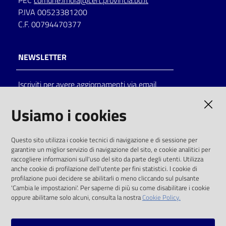
PEC
comune.imola@cert.provincia.bo.it
P.IVA 00523381200
C.F. 00794470377
NEWSLETTER
Iscriviti per avere aggiornamenti via email
AMMINISTRAZIONE TRASPARENTE
Usiamo i cookies
I dati personali pubblicati sono riutilizzabili
Questo sito utilizza i cookie tecnici di navigazione e di sessione per
solo alle condizioni previste dalla direttiva
garantire un miglior servizio di navigazione del sito, e cookie analitici per
comunitaria 2003/98/CE e dal d.lgs. 36/2006
raccogliere informazioni sull'uso del sito da parte degli utenti. Utilizza
anche cookie di profilazione dell'utente per fini statistici. I cookie di
SOCIAL
profilazione puoi decidere se abilitarli o meno cliccando sul pulsante
'Cambia le impostazioni'. Per saperne di più su come disabilitare i cookie
oppure abilitarne solo alcuni, consulta la nostra
Cookie Policy.
Facebook
Youtube
Instagram