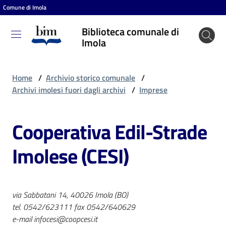
Comune di Imola
Vai al contenuto
Vai alla navigazione
Vai al footer
Biblioteca comunale di
Biblioteca
Imola
comunale
di Imola
Home
/
Archivio storico comunale
/
Archivi imolesi fuori dagli archivi
/
Imprese
Entra
Cooperativa Edil-Strade
Imolese (CESI)
Cosa
puoi
fare
via Sabbatani 14, 40026 Imola (BO)
tel. 0542/623111 fax 0542/640629
Scopri
e-mail infocesi@coopcesi.it