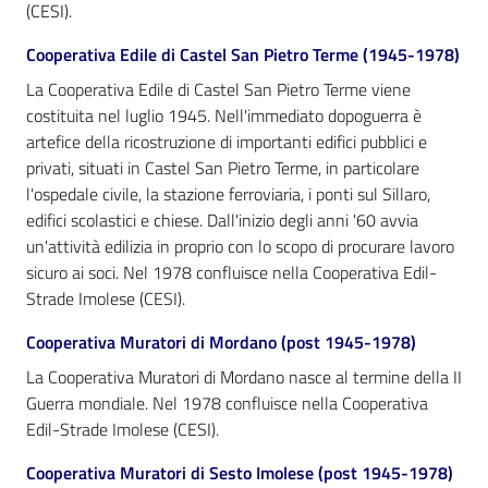
(CESI).
Catalogo
Cooperativa Edile di Castel San Pietro Terme (1945-1978)
on line
La Cooperativa Edile di Castel San Pietro Terme viene
costituita nel luglio 1945. Nell'immediato dopoguerra è
Eventi
artefice della ricostruzione di importanti edifici pubblici e
privati, situati in Castel San Pietro Terme, in particolare
Chiedi al
l'ospedale civile, la stazione ferroviaria, i ponti sul Sillaro,
bibliotecario
edifici scolastici e chiese. Dall'inizio degli anni '60 avvia
un'attività edilizia in proprio con lo scopo di procurare lavoro
Avvisi
sicuro ai soci. Nel 1978 confluisce nella Cooperativa Edil-
Strade Imolese (CESI).
Orari
Cooperativa Muratori di Mordano (post 1945-1978)
La Cooperativa Muratori di Mordano nasce al termine della II
Guerra mondiale. Nel 1978 confluisce nella Cooperativa
Edil-Strade Imolese (CESI).
Cooperativa Muratori di Sesto Imolese (post 1945-1978)