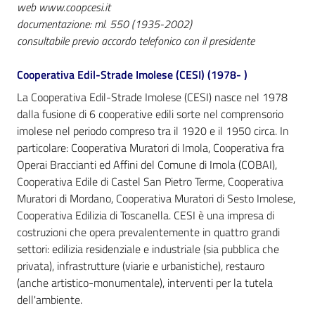
i
web www.coopcesi.it
contenuti
documentazione: ml. 550 (1935-2002)
consultabile previo accordo telefonico con il presidente
Cooperativa Edil-Strade Imolese (CESI) (1978- )
Risorse
online
La Cooperativa Edil-Strade Imolese (CESI) nasce nel 1978
dalla fusione di 6 cooperative edili sorte nel comprensorio
imolese nel periodo compreso tra il 1920 e il 1950 circa. In
particolare: Cooperativa Muratori di Imola, Cooperativa fra
Operai Braccianti ed Affini del Comune di Imola (COBAI),
Cooperativa Edile di Castel San Pietro Terme, Cooperativa
Muratori di Mordano, Cooperativa Muratori di Sesto Imolese,
Casa
Cooperativa Edilizia di Toscanella. CESI è una impresa di
Piani
costruzioni che opera prevalentemente in quattro grandi
settori: edilizia residenziale e industriale (sia pubblica che
Archivio
privata), infrastrutture (viarie e urbanistiche), restauro
storico
(anche artistico-monumentale), interventi per la tutela
Menu selezionato
dell'ambiente.
Decentrate