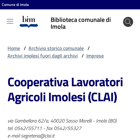
Comune di Imola
Vai al contenuto
Vai alla navigazione
Vai al footer
Biblioteca comunale di
Biblioteca
Imola
comunale
di Imola
Home
/
Archivio storico comunale
/
Archivi imolesi fuori dagli archivi
/
Imprese
Entra
Cooperativa Lavoratori
Agricoli Imolesi (CLAI)
Cosa
puoi
fare
via Gambellara 62/a, 40020 Sasso Morelli - Imola (BO)
tel. 0542/55711 - fax 0542/55327
Scopri
e-mail segreteria@clai.it