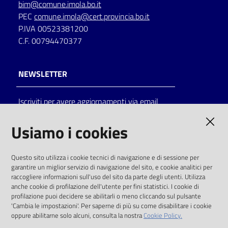
bim@comune.imola.bo.it
PEC
comune.imola@cert.provincia.bo.it
P.IVA 00523381200
C.F. 00794470377
NEWSLETTER
Iscriviti per avere aggiornamenti via email
AMMINISTRAZIONE TRASPARENTE
Usiamo i cookies
I dati personali pubblicati sono riutilizzabili
Questo sito utilizza i cookie tecnici di navigazione e di sessione per
solo alle condizioni previste dalla direttiva
garantire un miglior servizio di navigazione del sito, e cookie analitici per
comunitaria 2003/98/CE e dal d.lgs. 36/2006
raccogliere informazioni sull'uso del sito da parte degli utenti. Utilizza
anche cookie di profilazione dell'utente per fini statistici. I cookie di
SOCIAL
profilazione puoi decidere se abilitarli o meno cliccando sul pulsante
'Cambia le impostazioni'. Per saperne di più su come disabilitare i cookie
oppure abilitarne solo alcuni, consulta la nostra
Cookie Policy.
Facebook
Youtube
Instagram