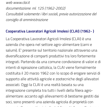
i
web www.clai.it
contenuti
documentazione: ml. 125 (1962-2002)
Consultabili solamente i libri sociali, previa autorizzazione del
consiglio di amministrazione
Risorse
Cooperativa Lavoratori Agricoli Imolesi (CLAI) (1962- )
online
La Cooperativa Lavoratori Agricoli Imolesi (CLAI) è una
azienda che opera nel settore agro-alimentare (carni e
salumi). E' presente sul territorio nazionale attraverso una
diversificazione di comparti produttivi tra loro fortemente
integrati. Partendo da una comune condivisione di valori e di
intenti di ispirazione cattolica, la CLAI viene formalmente
Casa
costituita il 20 marzo 1962 con lo scopo di erogare servizi di
Piani
supporto alle attività agricole e zootecniche degli allevatori
associati. Oggi la CLAI è una realtà basata su una
Archivio
integrazione completa tra tutti i livelli della filiera agro-
storico
alimentare: accanto agli allevamenti di bestiame gestiti dai
Menu selezionato
soci, sono presenti una azienda agricola di proprietà con
Decentrate