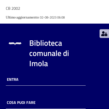
CB 2002
Catalogo
on line
02-08-2023 06:08
Ultimo aggiornamento
:
Eventi
Chiedi al
Biblioteca
bibliotecario
comunale di
Avvisi
Imola
Orari
ENTRA
COSA PUOI FARE