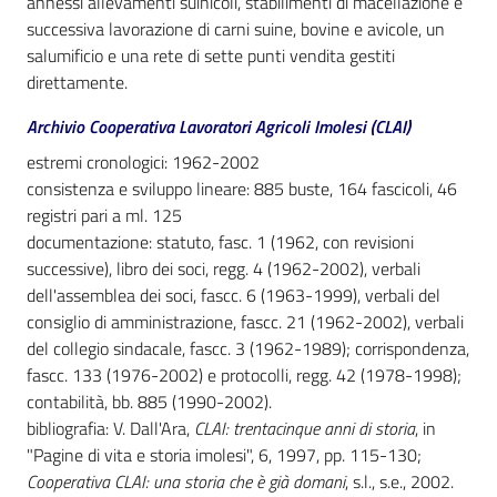
annessi allevamenti suinicoli, stabilimenti di macellazione e
successiva lavorazione di carni suine, bovine e avicole, un
salumificio e una rete di sette punti vendita gestiti
Patto
direttamente.
per
la
Archivio Cooperativa Lavoratori Agricoli Imolesi (CLAI)
lettura
estremi cronologici: 1962-2002
consistenza e sviluppo lineare: 885 buste, 164 fascicoli, 46
registri pari a ml. 125
Seguici
documentazione: statuto, fasc. 1 (1962, con revisioni
su
successive), libro dei soci, regg. 4 (1962-2002), verbali
dell'assemblea dei soci, fascc. 6 (1963-1999), verbali del
consiglio di amministrazione, fascc. 21 (1962-2002), verbali
del collegio sindacale, fascc. 3 (1962-1989); corrispondenza,
fascc. 133 (1976-2002) e protocolli, regg. 42 (1978-1998);
contabilità, bb. 885 (1990-2002).
bibliografia: V. Dall'Ara,
CLAI: trentacinque anni di storia
, in
"Pagine di vita e storia imolesi", 6, 1997, pp. 115-130;
Cooperativa CLAI: una storia che è già domani
, s.l., s.e., 2002.