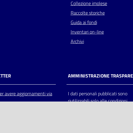
Collezione imolese
Raccolte storiche
Guida ai fondi
Inventari on-line
Archivi
TTER
AMMINISTRAZIONE TRASPAR
 per avere aggiornamenti via
I dati personali pubblicati sono
riutilizzabili solo alle condizioni
previste dalla direttiva comunitar
2003/98/CE e dal d.lgs. 36/200