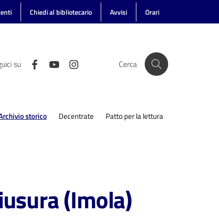
enti
Chiedi al bibliotecario
Avvisi
Orari
uici su
Cerca
Archivio storico
Decentrate
Patto per la lettura
Menu selezionato
iusura (Imola)