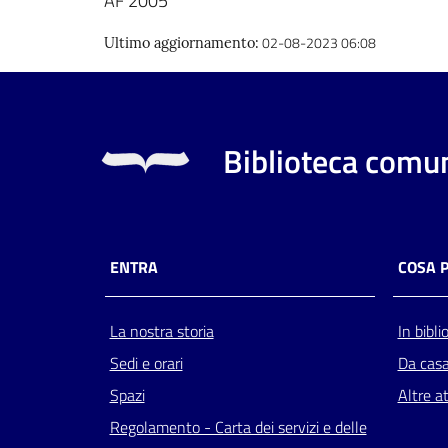
AF 2005
02-08-2023 06:08
Ultimo aggiornamento
:
Biblioteca comun
ENTRA
COSA 
La nostra storia
In bibli
Sedi e orari
Da cas
Spazi
Altre at
Regolamento - Carta dei servizi e delle