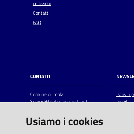
collezioni
Contatti
FAQ
CONTATTI
NEWSLE
Comune di Imola
Iscriviti
Servizi Bibliotecari e archivistici
email
Via Emilia 80, 40026 Imola (Bo),
Italia
Usiamo i cookies
centralino: tel 0542.6026.36 fax
0542.602602