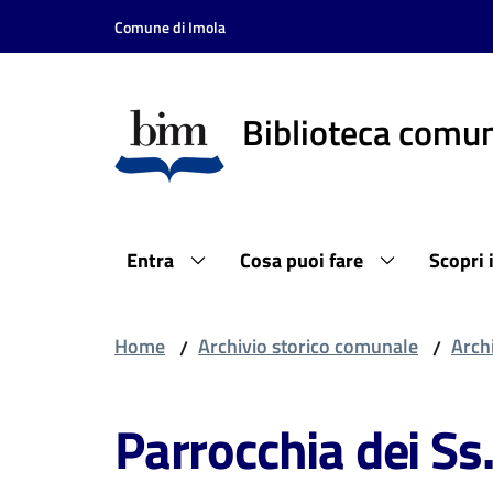
Vai al contenuto
Vai alla navigazione
Vai al footer
Comune di Imola
Biblioteca comun
Entra
Cosa puoi fare
Scopri 
Home
Archivio storico comunale
Archi
/
/
Parrocchia dei Ss