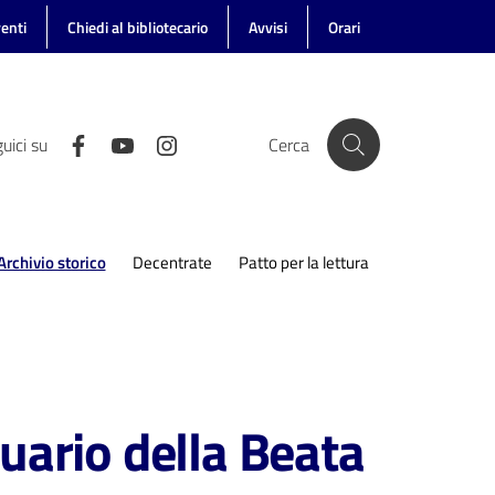
enti
Chiedi al bibliotecario
Avvisi
Orari
uici su
Cerca
Archivio storico
Decentrate
Patto per la lettura
Menu selezionato
uario della Beata