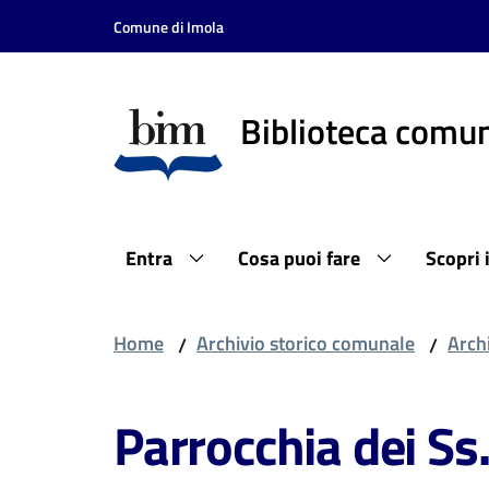
Vai al contenuto
Vai alla navigazione
Vai al footer
Comune di Imola
Biblioteca comun
Entra
Cosa puoi fare
Scopri 
Home
Archivio storico comunale
Archi
/
/
Parrocchia dei Ss