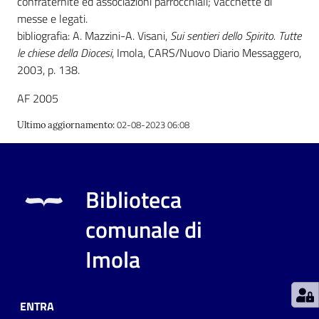
confraternite ed associazioni parrocchiali; vacchette di
messe e legati.
bibliografia: A. Mazzini-A. Visani,
Sui sentieri dello Spirito. Tutte
Patto
le chiese della Diocesi
, Imola, CARS/Nuovo Diario Messaggero,
per
2003, p. 138.
la
lettura
AF 2005
02-08-2023 06:08
Ultimo aggiornamento
:
Seguici
su
Biblioteca
comunale di
Imola
ENTRA