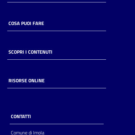
Catalogo
on line
COSA PUOI FARE
Eventi
Chiedi al
SCOPRI I CONTENUTI
bibliotecario
Avvisi
RISORSE ONLINE
Orari
CONTATTI
Comune di Imola