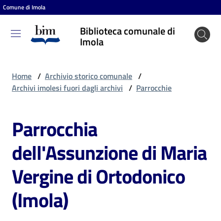
Comune di Imola
Vai al contenuto
Vai alla navigazione
Vai al footer
Biblioteca comunale di
Biblioteca
Imola
comunale
di Imola
Home
/
Archivio storico comunale
/
Archivi imolesi fuori dagli archivi
/
Parrocchie
Entra
Parrocchia
dell'Assunzione di Maria
Cosa
puoi
Vergine di Ortodonico
fare
(Imola)
Scopri