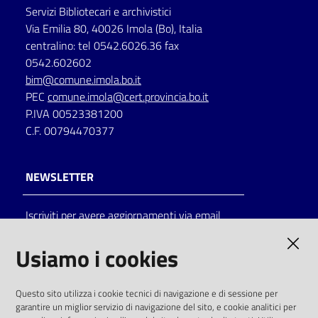
Servizi Bibliotecari e archivistici
Via Emilia 80, 40026 Imola (Bo), Italia
centralino: tel 0542.6026.36 fax
0542.602602
bim@comune.imola.bo.it
PEC
comune.imola@cert.provincia.bo.it
P.IVA 00523381200
C.F. 00794470377
NEWSLETTER
Iscriviti per avere aggiornamenti via email
AMMINISTRAZIONE TRASPARENTE
Usiamo i cookies
I dati personali pubblicati sono riutilizzabili
Questo sito utilizza i cookie tecnici di navigazione e di sessione per
solo alle condizioni previste dalla direttiva
garantire un miglior servizio di navigazione del sito, e cookie analitici per
comunitaria 2003/98/CE e dal d.lgs. 36/2006