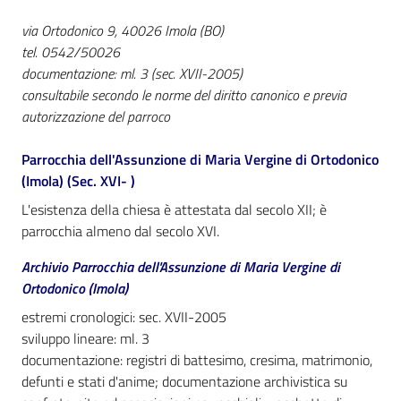
i
contenuti
via Ortodonico 9, 40026 Imola (BO)
tel. 0542/50026
documentazione: ml. 3 (sec. XVII-2005)
consultabile secondo le norme del diritto canonico e previa
Risorse
autorizzazione del parroco
online
Parrocchia dell'Assunzione di Maria Vergine di Ortodonico
(Imola) (Sec. XVI- )
L'esistenza della chiesa è attestata dal secolo XII; è
parrocchia almeno dal secolo XVI.
Casa
Archivio Parrocchia dell'Assunzione di Maria Vergine di
Piani
Ortodonico (Imola)
estremi cronologici: sec. XVII-2005
Archivio
sviluppo lineare: ml. 3
storico
documentazione: registri di battesimo, cresima, matrimonio,
Menu selezionato
defunti e stati d'anime; documentazione archivistica su
Decentrate