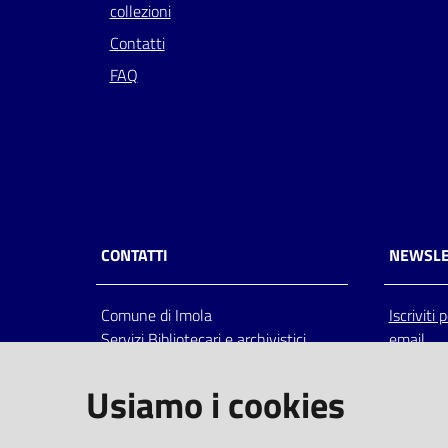
collezioni
Contatti
FAQ
CONTATTI
NEWSLE
Comune di Imola
Iscriviti
Servizi Bibliotecari e archivistici
email
Via Emilia 80, 40026 Imola (Bo),
Italia
Usiamo i cookies
centralino: tel 0542.6026.36 fax
0542.602602