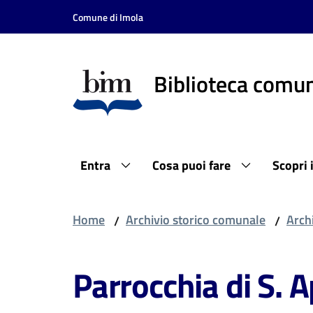
Vai al contenuto
Vai alla navigazione
Vai al footer
Comune di Imola
Biblioteca comun
Entra
Cosa puoi fare
Scopri 
Home
Archivio storico comunale
Archi
/
/
Parrocchia di S. A