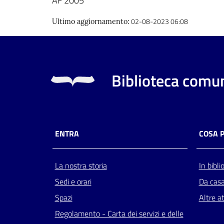
AF 2005
02-08-2023 06:08
Ultimo aggiornamento
:
Biblioteca comun
ENTRA
COSA 
La nostra storia
In bibli
Sedi e orari
Da cas
Spazi
Altre at
Regolamento - Carta dei servizi e delle