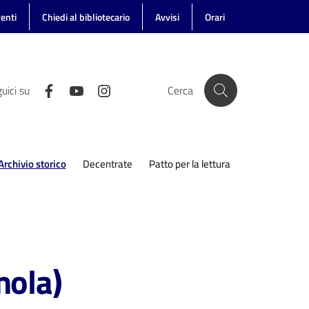
enti
Chiedi al bibliotecario
Avvisi
Orari
uici su
Cerca
Archivio storico
Decentrate
Patto per la lettura
Menu selezionato
mola)