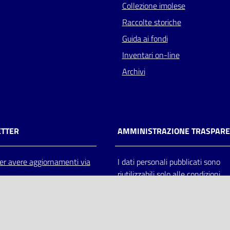
Collezione imolese
Raccolte storiche
Guida ai fondi
Inventari on-line
Archivi
TTER
AMMINISTRAZIONE TRASPAR
 per avere aggiornamenti via
I dati personali pubblicati sono
riutilizzabili solo alle condizioni
previste dalla direttiva comunitar
2003/98/CE e dal d.lgs. 36/200