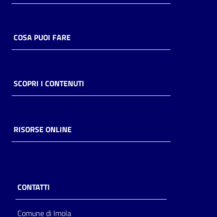
Catalogo
on line
COSA PUOI FARE
Eventi
Chiedi al
SCOPRI I CONTENUTI
bibliotecario
Avvisi
RISORSE ONLINE
Orari
CONTATTI
Comune di Imola