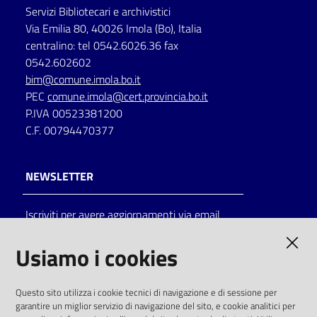
Servizi Bibliotecari e archivistici
Via Emilia 80, 40026 Imola (Bo), Italia
centralino: tel 0542.6026.36 fax
0542.602602
bim@comune.imola.bo.it
PEC
comune.imola@cert.provincia.bo.it
P.IVA 00523381200
C.F. 00794470377
NEWSLETTER
Iscriviti per avere aggiornamenti via email
AMMINISTRAZIONE TRASPARENTE
Usiamo i cookies
I dati personali pubblicati sono riutilizzabili
Questo sito utilizza i cookie tecnici di navigazione e di sessione per
solo alle condizioni previste dalla direttiva
garantire un miglior servizio di navigazione del sito, e cookie analitici per
comunitaria 2003/98/CE e dal d.lgs. 36/2006