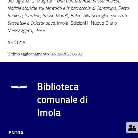
bibliografia: G. Magnani,
Una puntata nella bassa imolese.
Notizie storiche sul territorio e le parrocchie di Cantalupo, Sesto
Imolese, Giardino, Sasso Morelli, Balia, Villa Serraglio, Spazzate
Patto
Sassatelli e Chiesanuova
, Imola, Edizioni Il Nuovo Diario
per
Messaggero, 1988.
la
lettura
AF 2005
02-08-2023 06:08
Ultimo aggiornamento
:
Seguici
su
Biblioteca
comunale di
Imola
ENTRA