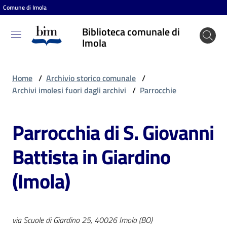
Comune di Imola
Vai al contenuto
Vai alla navigazione
Vai al footer
Biblioteca comunale di
Biblioteca
Imola
comunale
di Imola
Home
/
Archivio storico comunale
/
Archivi imolesi fuori dagli archivi
/
Parrocchie
Entra
Parrocchia di S. Giovanni
Battista in Giardino
Cosa
puoi
(Imola)
fare
Scopri
via Scuole di Giardino 25, 40026 Imola (BO)