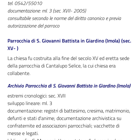
i
tel. 0542/55010
contenuti
documentazione: ml. 3 (sec. XVII- 2005)
consultabile secondo le norme del diritto canonico e previa
autorizzazione del parroco
Risorse
Parrocchia di S. Giovanni Battista in Giardino (Imola) (sec.
online
XV- )
La chiesa fu costruita alla fine del secolo XV ed eretta sede
della parrocchia di Cantalupo Selice, la cui chiesa era
collabente.
Archivio Parrocchia di S. Giovanni Battista in Giardino (Imola)
Casa
estremi cronologici: sec. XVII
Piani
sviluppo lineare: ml. 3
documentazione: registri di battesimo, cresima, matrimonio,
Archivio
defunti e stati d'anime; documentazione archivistica su
storico
confraternite ed associazioni parrocchiali; vacchette di
Menu selezionato
messe e legati.
Decentrate