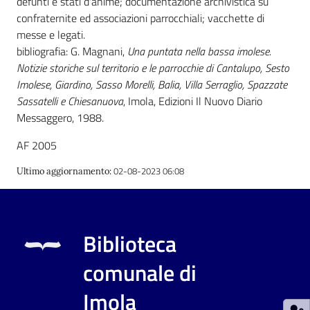
defunti e stati d'anime; documentazione archivistica su
confraternite ed associazioni parrocchiali; vacchette di
messe e legati.
Patto
bibliografia: G. Magnani,
Una puntata nella bassa imolese.
per
Notizie storiche sul territorio e le parrocchie di Cantalupo, Sesto
la
Imolese, Giardino, Sasso Morelli, Balia, Villa Serraglio, Spazzate
lettura
Sassatelli e Chiesanuova
, Imola, Edizioni Il Nuovo Diario
Messaggero, 1988.
AF 2005
Seguici
su
02-08-2023 06:08
Ultimo aggiornamento
:
Biblioteca
comunale di
Imola