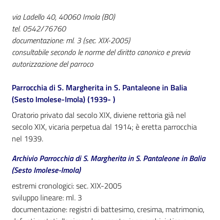
i
contenuti
via Ladello 40, 40060 Imola (BO)
tel. 0542/76760
documentazione: ml. 3 (sec. XIX-2005)
consultabile secondo le norme del diritto canonico e previa
Risorse
autorizzazione del parroco
online
Parrocchia di S. Margherita in S. Pantaleone in Balia
(Sesto Imolese-Imola) (1939- )
Oratorio privato dal secolo XIX, diviene rettoria già nel
secolo XIX, vicaria perpetua dal 1914; è eretta parrocchia
nel 1939.
Casa
Piani
Archivio Parrocchia di S. Margherita in S. Pantaleone in Balia
(Sesto Imolese-Imola)
Archivio
estremi cronologici: sec. XIX-2005
storico
sviluppo lineare: ml. 3
Menu selezionato
documentazione: registri di battesimo, cresima, matrimonio,
Decentrate