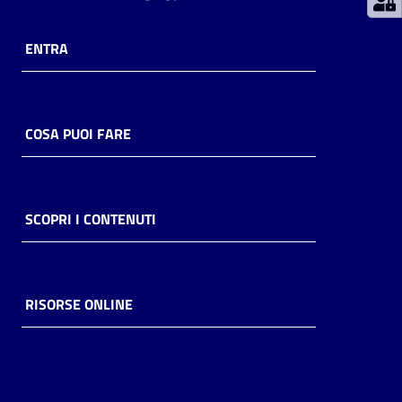
Catalogo
ENTRA
on line
Eventi
COSA PUOI FARE
Chiedi al
bibliotecario
Avvisi
SCOPRI I CONTENUTI
Orari
RISORSE ONLINE