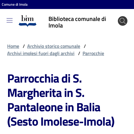
Comune di Imola
Vai al contenuto
Vai alla navigazione
Vai al footer
Biblioteca comunale di
Biblioteca
Imola
comunale
di Imola
Home
/
Archivio storico comunale
/
Archivi imolesi fuori dagli archivi
/
Parrocchie
Entra
Parrocchia di S.
Margherita in S.
Cosa
puoi
Pantaleone in Balia
fare
(Sesto Imolese-Imola)
Scopri