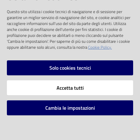
I dati personali pubblicati sono riutilizzabili
Questo sito utilizza i cookie tecnici di navigazione e di sessione per
solo alle condizioni previste dalla direttiva
garantire un miglior servizio di navigazione del sito, e cookie analitici per
comunitaria 2003/98/CE e dal d.lgs. 36/2006
raccogliere informazioni sull'uso del sito da parte degli utenti. Utilizza
anche cookie di profilazione dell'utente per fini statistici. I cookie di
SOCIAL
profilazione puoi decidere se abilitarli o meno cliccando sul pulsante
'Cambia le impostazioni'. Per saperne di più su come disabilitare i cookie
oppure abilitarne solo alcuni, consulta la nostra
Cookie Policy.
Facebook
Youtube
Instagram
Solo cookies tecnici
Vai alla pagina
Accetta tutti
Privacy
Note legali
Cambia le impostazioni
Mappa del sito
Impostazioni cookie