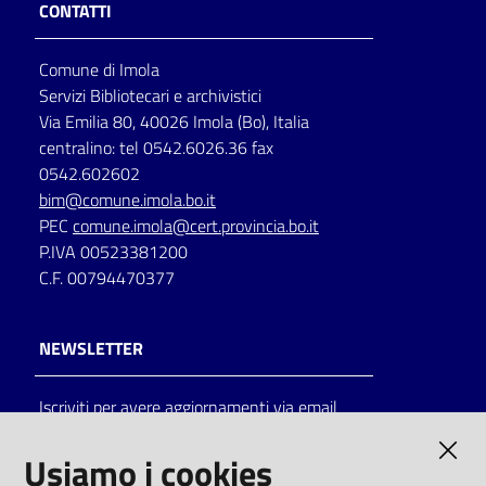
CONTATTI
Comune di Imola
Servizi Bibliotecari e archivistici
Via Emilia 80, 40026 Imola (Bo), Italia
centralino: tel 0542.6026.36 fax
0542.602602
bim@comune.imola.bo.it
PEC
comune.imola@cert.provincia.bo.it
P.IVA 00523381200
C.F. 00794470377
NEWSLETTER
Iscriviti per avere aggiornamenti via email
AMMINISTRAZIONE TRASPARENTE
Usiamo i cookies