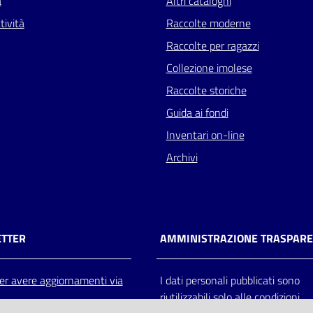
a
Altri cataloghi
tività
Raccolte moderne
Raccolte per ragazzi
Collezione imolese
Raccolte storiche
Guida ai fondi
Inventari on-line
Archivi
TTER
AMMINISTRAZIONE TRASPAR
 per avere aggiornamenti via
I dati personali pubblicati sono
riutilizzabili solo alle condizioni