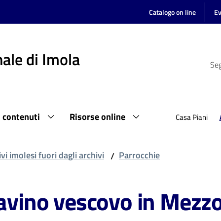
Catalogo on line
Ev
ale di Imola
Seg
i contenuti
Risorse online
Casa Piani
vi imolesi fuori dagli archivi
Parrocchie
/
Savino vescovo in Mezzoc