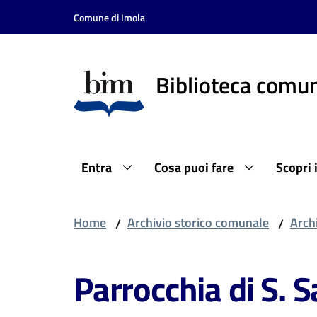
Vai al contenuto
Vai alla navigazione
Vai al footer
Comune di Imola
Biblioteca comun
Entra
Cosa puoi fare
Scopri 
Home
Archivio storico comunale
Archi
/
/
Parrocchia di S. 