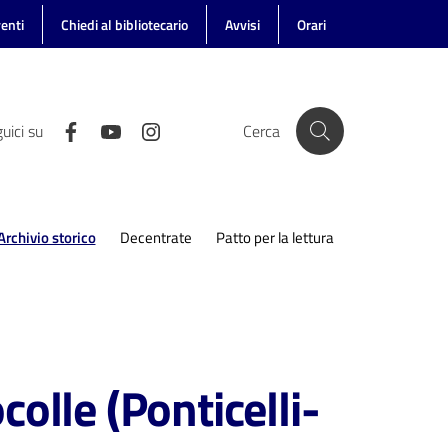
enti
Chiedi al bibliotecario
Avvisi
Orari
uici su
Cerca
Archivio storico
Decentrate
Patto per la lettura
Menu selezionato
olle (Ponticelli-