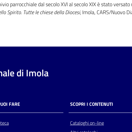
chivio parrocchiale dal secolo XVI al secolo XIX è stato versat
llo Spirito. Tutte le chiese della Diocesi,
Imola, CARS/Nuovo Dia
ale di Imola
PUOI FARE
SCOPRI I CONTENUTI
oteca
Cataloghi on-line