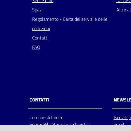
Sedi e orari
Da cas
Spazi
Altre at
Regolamento - Carta dei servizi e delle
collezioni
Contatti
FAQ
CONTATTI
NEWSLE
Comune di Imola
Iscriviti
Servizi Bibliotecari e archivistici
email