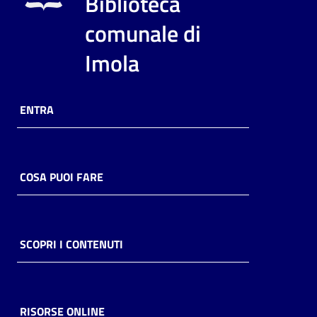
Biblioteca
i
contenuti
comunale di
Imola
Risorse
online
ENTRA
COSA PUOI FARE
Casa
Piani
SCOPRI I CONTENUTI
Archivio
storico
RISORSE ONLINE
Decentrate