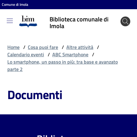
Comune di Imola
Vai al contenuto
Vai alla navigazione
Vai al footer
Biblioteca comunale di
Biblioteca
Imola
comunale
di Imola
Home
/
Cosa puoi fare
/
Altre attività
/
Calendario eventi
/
ABC Smartphone
/
Lo smartphone, un passo in più: tra base e avanzato
Entra
parte 2
Documenti
Cosa
puoi
fare
Scopri