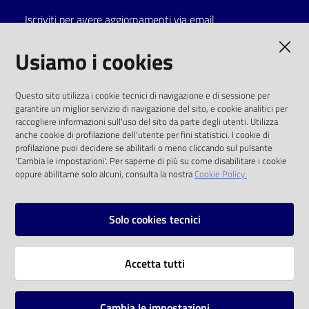
Iscriviti per avere aggiornamenti via email
Catalogo
on line
AMMINISTRAZIONE TRASPARENTE
Usiamo i cookies
Eventi
I dati personali pubblicati sono riutilizzabili
Questo sito utilizza i cookie tecnici di navigazione e di sessione per
solo alle condizioni previste dalla direttiva
garantire un miglior servizio di navigazione del sito, e cookie analitici per
Chiedi al
comunitaria 2003/98/CE e dal d.lgs. 36/2006
raccogliere informazioni sull'uso del sito da parte degli utenti. Utilizza
bibliotecario
anche cookie di profilazione dell'utente per fini statistici. I cookie di
SOCIAL
profilazione puoi decidere se abilitarli o meno cliccando sul pulsante
Avvisi
'Cambia le impostazioni'. Per saperne di più su come disabilitare i cookie
oppure abilitarne solo alcuni, consulta la nostra
Cookie Policy.
Facebook
Youtube
Instagram
Orari
Solo cookies tecnici
Vai alla pagina
Accetta tutti
Privacy
Note legali
Cambia le impostazioni