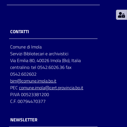
Patto
per
la
CONTATTI
lettura
Comune di Imola
Servizi Bibliotecari e archivistici
Seguici
Via Emilia 80, 40026 Imola (Bo), Italia
su
centralino: tel 0542.6026.36 fax
0542.602602
bim@comune.imola.bo.it
PEC
comune.imola@cert.provincia.bo.it
P.IVA 00523381200
C.F. 00794470377
NEWSLETTER