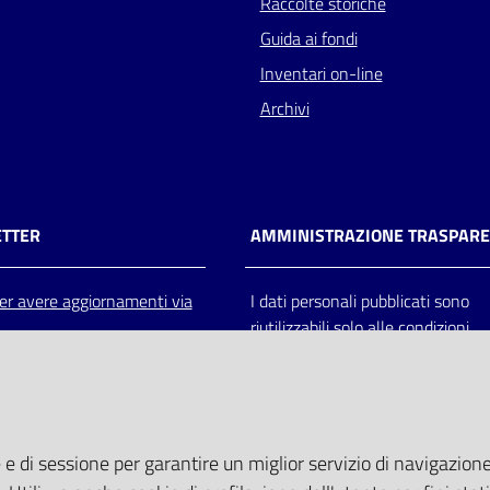
Raccolte storiche
Guida ai fondi
Inventari on-line
Archivi
TTER
AMMINISTRAZIONE TRASPAR
 per avere aggiornamenti via
I dati personali pubblicati sono
riutilizzabili solo alle condizioni
previste dalla direttiva comunitar
2003/98/CE e dal d.lgs. 36/200
 e di sessione per garantire un miglior servizio di navigazione 