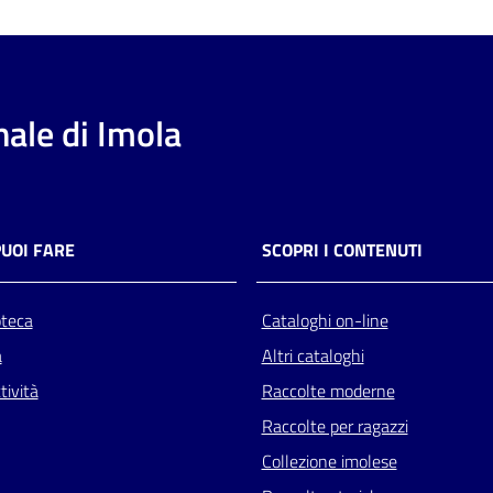
ale di Imola
PUOI FARE
SCOPRI I CONTENUTI
oteca
Cataloghi on-line
a
Altri cataloghi
tività
Raccolte moderne
Raccolte per ragazzi
Collezione imolese