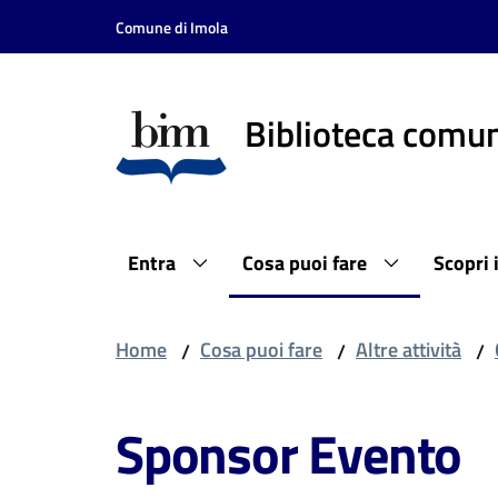
Vai al contenuto
Vai alla navigazione
Vai al footer
Comune di Imola
Biblioteca comun
Entra
Cosa puoi fare
Scopri 
Home
Cosa puoi fare
Altre attività
/
/
/
Sponsor Evento