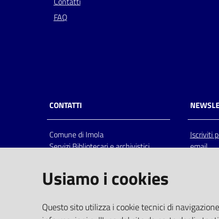
Contatti
FAQ
CONTATTI
NEWSLE
Comune di Imola
Iscriviti
Servizi Bibliotecari e archivistici
email
Via Emilia 80, 40026 Imola (Bo),
Italia
Usiamo i cookies
centralino: tel 0542.6026.36 fax
0542.602602
bim@comune.imola.bo.it
Questo sito utilizza i cookie tecnici di navigazione
PEC