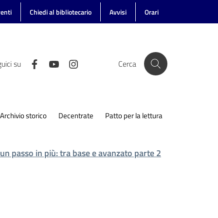
enti
Chiedi al bibliotecario
Avvisi
Orari
uici su
Cerca
Archivio storico
Decentrate
Patto per la lettura
n passo in più: tra base e avanzato parte 2