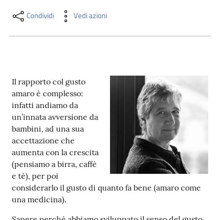
i
contenuti
Condividi
Vedi azioni
Risorse
online
Il rapporto col gusto
amaro è complesso:
infatti andiamo da
un’innata avversione da
bambini, ad una sua
accettazione che
Casa
aumenta con la crescita
Piani
(pensiamo a birra, caffè
e tè), per poi
Archivio
considerarlo il gusto di quanto fa bene (amaro come
storico
una medicina).
Decentrate
Sapere perché abbiamo sviluppato il senso del gusto