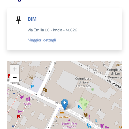
Catalogo
on line
BIM
Via Emilia 80 - Imola - 40026
Eventi
Maggiori dettagli
Chiedi al
bibliotecario
Avvisi
+
−
Orari