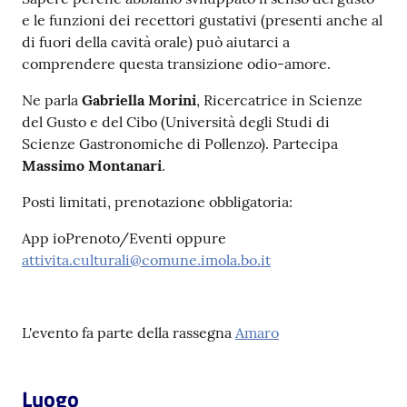
e le funzioni dei recettori gustativi (presenti anche al
di fuori della cavità orale) può aiutarci a
Patto
comprendere questa transizione odio-amore.
per
la
Ne parla
Gabriella Morini
, Ricercatrice in Scienze
lettura
del Gusto e del Cibo (Università degli Studi di
Scienze Gastronomiche di Pollenzo). Partecipa
Massimo Montanari
.
Seguici
Posti limitati, prenotazione obbligatoria:
su
App ioPrenoto/Eventi oppure
attivita.culturali@comune.imola.bo.it
L'evento fa parte della rassegna
Amaro
Luogo