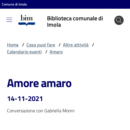
Comune di Imola
Vai al contenuto
Vai alla navigazione
Vai al footer
Biblioteca comunale di
Biblioteca
Imola
comunale
di Imola
Home
/
Cosa puoi fare
/
Altre attività
/
Calendario eventi
/
Amaro
Entra
Amore amaro
Salta al contenuto
Cosa
puoi
14-11-2021
fare
Conversazione con Gabriella Morini
Scopri