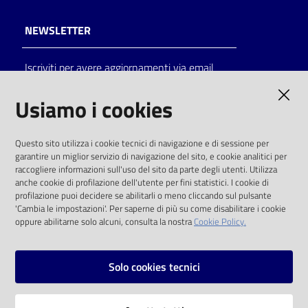
NEWSLETTER
Iscriviti per avere aggiornamenti via email
AMMINISTRAZIONE TRASPARENTE
Usiamo i cookies
I dati personali pubblicati sono riutilizzabili
Questo sito utilizza i cookie tecnici di navigazione e di sessione per
solo alle condizioni previste dalla direttiva
garantire un miglior servizio di navigazione del sito, e cookie analitici per
comunitaria 2003/98/CE e dal d.lgs. 36/2006
raccogliere informazioni sull'uso del sito da parte degli utenti. Utilizza
anche cookie di profilazione dell'utente per fini statistici. I cookie di
SOCIAL
profilazione puoi decidere se abilitarli o meno cliccando sul pulsante
'Cambia le impostazioni'. Per saperne di più su come disabilitare i cookie
oppure abilitarne solo alcuni, consulta la nostra
Cookie Policy.
Facebook
Youtube
Instagram
Solo cookies tecnici
Vai alla pagina