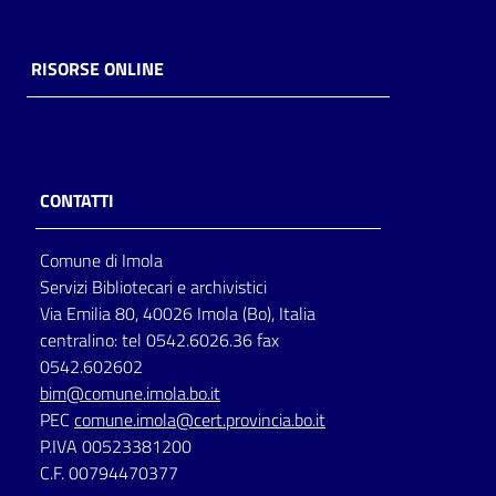
RISORSE ONLINE
CONTATTI
Comune di Imola
Servizi Bibliotecari e archivistici
Via Emilia 80, 40026 Imola (Bo), Italia
centralino: tel 0542.6026.36 fax
0542.602602
bim@comune.imola.bo.it
PEC
comune.imola@cert.provincia.bo.it
P.IVA 00523381200
C.F. 00794470377