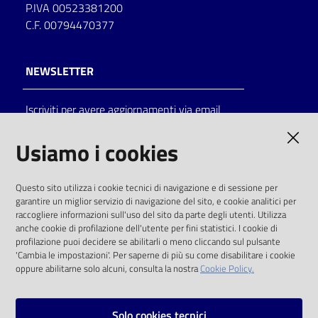
P.IVA 00523381200
C.F. 00794470377
NEWSLETTER
Iscriviti per avere aggiornamenti via email
AMMINISTRAZIONE TRASPARENTE
Usiamo i cookies
I dati personali pubblicati sono riutilizzabili
Questo sito utilizza i cookie tecnici di navigazione e di sessione per
solo alle condizioni previste dalla direttiva
garantire un miglior servizio di navigazione del sito, e cookie analitici per
comunitaria 2003/98/CE e dal d.lgs. 36/2006
raccogliere informazioni sull'uso del sito da parte degli utenti. Utilizza
anche cookie di profilazione dell'utente per fini statistici. I cookie di
SOCIAL
profilazione puoi decidere se abilitarli o meno cliccando sul pulsante
'Cambia le impostazioni'. Per saperne di più su come disabilitare i cookie
oppure abilitarne solo alcuni, consulta la nostra
Cookie Policy.
Facebook
Youtube
Instagram
Solo cookies tecnici