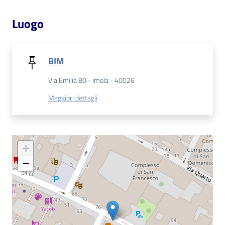
Catalogo
Luogo
on line
Eventi
BIM
Chiedi al
Via Emilia 80 - Imola - 40026
bibliotecario
Maggiori dettagli
Avvisi
Orari
+
−