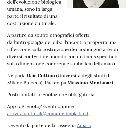
dell'evoluzione biologica
umana, sono in larga
Patto
parte il risultato di una
per
costruzione culturale.
la
A partire da spunti etnografici offerti
lettura
dall'antropologia del cibo, l'incontro proporrà una
riflessione sulla costruzione dei codici gustativi di
diversi contesti del mondo con un focus specifico
Seguici
sulla dimensione concreta e simbolica dell'amaro.
su
Ne parla
Gaia Cottino
(Università degli studi di
Milano Bicocca). Partecipa
Massimo Montanari
.
Posti limitati, prenotazione obbligatoria:
App ioPrenoto/Eventi oppure
attivita.culturali@comune.imola.bo.it
L'evento fa parte della rassegna
Amaro