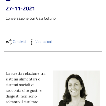
i
27-11-2021
contenuti
Conversazione con Gaia Cottino
Risorse
online
Condividi
Vedi azioni
Casa
La stretta relazione tra
Piani
sistemi alimentari e
sistemi sociali ci
Archivio
racconta che gusti e
storico
disgusti non sono
soltanto il risultato
Decentrate