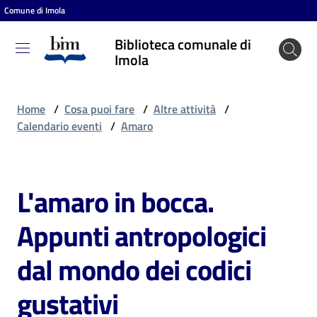
Comune di Imola
Vai al contenuto
Vai alla navigazione
Vai al footer
Biblioteca comunale di
Biblioteca
Imola
comunale
di Imola
Home
/
Cosa puoi fare
/
Altre attività
/
Calendario eventi
/
Amaro
Entra
L'amaro in bocca.
Salta al contenuto
Cosa
Appunti antropologici
puoi
fare
dal mondo dei codici
gustativi
Scopri