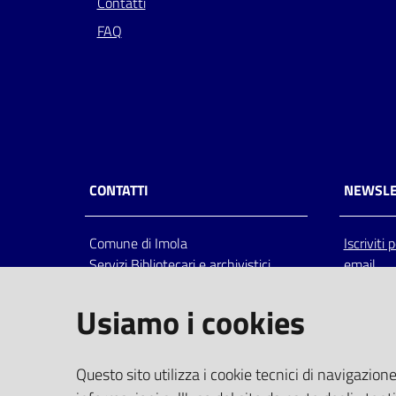
Contatti
FAQ
CONTATTI
NEWSLE
Comune di Imola
Iscriviti
Servizi Bibliotecari e archivistici
email
Via Emilia 80, 40026 Imola (Bo),
Italia
Usiamo i cookies
centralino: tel 0542.6026.36 fax
0542.602602
bim@comune.imola.bo.it
Questo sito utilizza i cookie tecnici di navigazione
PEC