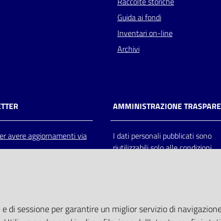
Raccolte storiche
Guida ai fondi
Inventari on-line
Archivi
TTER
AMMINISTRAZIONE TRASPAR
 per avere aggiornamenti via
I dati personali pubblicati sono
riutilizzabili solo alle condizioni
previste dalla direttiva comunitar
2003/98/CE e dal d.lgs. 36/200
 e di sessione per garantire un miglior servizio di navigazione 