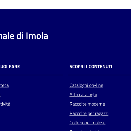
ale di Imola
PUOI FARE
SCOPRI I CONTENUTI
oteca
Cataloghi on-line
a
Altri cataloghi
tività
Raccolte moderne
Raccolte per ragazzi
Collezione imolese