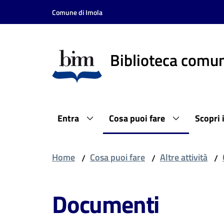
Vai al contenuto
Vai alla navigazione
Vai al footer
Comune di Imola
Biblioteca comun
Entra
Cosa puoi fare
Scopri 
Home
Cosa puoi fare
Altre attività
/
/
/
Documenti