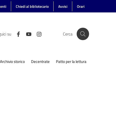
enti
Chiedi al bibliotecario
Avvisi
Orari
uici su
Cerca
Archivio storico
Decentrate
Patto per la lettura