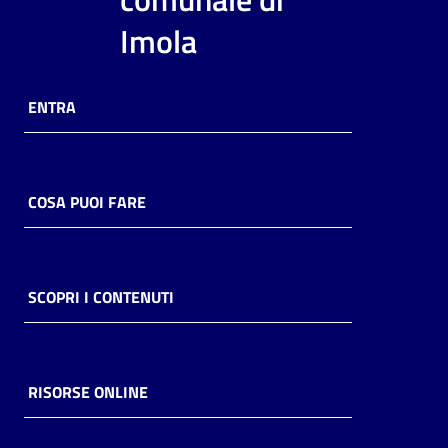
i
Imola
contenuti
ENTRA
Risorse
online
COSA PUOI FARE
Casa
SCOPRI I CONTENUTI
Piani
Archivio
storico
RISORSE ONLINE
Decentrate