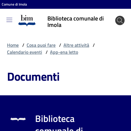
Comune di Imola
Vai al contenuto
Vai alla navigazione
Vai al footer
Biblioteca comunale di
Biblioteca
Imola
comunale
di Imola
Home
/
Cosa puoi fare
/
Altre attività
/
Calendario eventi
/
App-ena letto
Entra
Documenti
Cosa
puoi
fare
Biblioteca
Scopri
comunale di