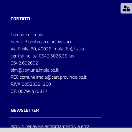
Patto
CONTATTI
per
la
Comune di Imola
lettura
Servizi Bibliotecari e archivistici
Via Emilia 80, 40026 Imola (Bo), Italia
centralino: tel 0542.6026.36 fax
Seguici
0542.602602
su
bim@comune.imola.bo.it
PEC
comune.imola@cert.provincia.bo.it
P.IVA 00523381200
C.F. 00794470377
NEWSLETTER
Iscriviti per avere aggiornamenti via email