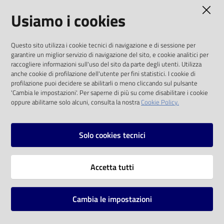
AMMINISTRAZIONE TRASPARENTE
Usiamo i cookies
Catalogo
on line
I dati personali pubblicati sono riutilizzabili
Questo sito utilizza i cookie tecnici di navigazione e di sessione per
solo alle condizioni previste dalla direttiva
Eventi
garantire un miglior servizio di navigazione del sito, e cookie analitici per
comunitaria 2003/98/CE e dal d.lgs. 36/2006
raccogliere informazioni sull'uso del sito da parte degli utenti. Utilizza
anche cookie di profilazione dell'utente per fini statistici. I cookie di
Chiedi al
SOCIAL
profilazione puoi decidere se abilitarli o meno cliccando sul pulsante
bibliotecario
'Cambia le impostazioni'. Per saperne di più su come disabilitare i cookie
oppure abilitarne solo alcuni, consulta la nostra
Cookie Policy.
Facebook
Youtube
Instagram
Avvisi
Solo cookies tecnici
Orari
Vai alla pagina
Accetta tutti
Privacy
Note legali
Cambia le impostazioni
Mappa del sito