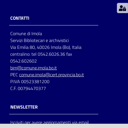
Patto
CONTATTI
per
la
Comune di Imola
lettura
Servizi Bibliotecari e archivistici
Via Emilia 80, 40026 Imola (Bo), Italia
centralino: tel 0542.6026.36 fax
Seguici
0542.602602
su
bim@comune.imola.bo.it
PEC
comune.imola@cert.provincia.bo.it
P.IVA 00523381200
C.F. 00794470377
NEWSLETTER
Iscriviti per avere aggiornamenti via email