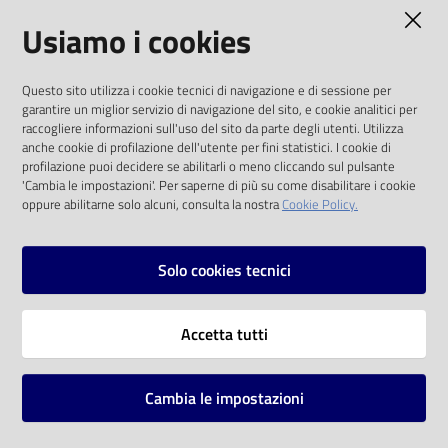
AMMINISTRAZIONE TRASPARENTE
Usiamo i cookies
Catalogo
on line
I dati personali pubblicati sono riutilizzabili
Questo sito utilizza i cookie tecnici di navigazione e di sessione per
solo alle condizioni previste dalla direttiva
Eventi
garantire un miglior servizio di navigazione del sito, e cookie analitici per
comunitaria 2003/98/CE e dal d.lgs. 36/2006
raccogliere informazioni sull'uso del sito da parte degli utenti. Utilizza
anche cookie di profilazione dell'utente per fini statistici. I cookie di
Chiedi al
SOCIAL
profilazione puoi decidere se abilitarli o meno cliccando sul pulsante
bibliotecario
'Cambia le impostazioni'. Per saperne di più su come disabilitare i cookie
oppure abilitarne solo alcuni, consulta la nostra
Cookie Policy.
Facebook
Youtube
Instagram
Avvisi
Solo cookies tecnici
Orari
Vai alla pagina
Accetta tutti
Privacy
Note legali
Cambia le impostazioni
Mappa del sito