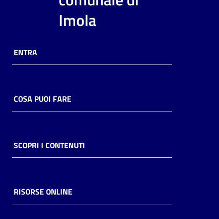
i
Imola
contenuti
ENTRA
Risorse
online
COSA PUOI FARE
Casa
SCOPRI I CONTENUTI
Piani
Archivio
storico
RISORSE ONLINE
Decentrate