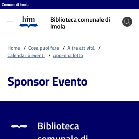
Comune di Imola
Vai al contenuto
Vai alla navigazione
Vai al footer
Biblioteca comunale di
Biblioteca
Imola
comunale
di Imola
Home
/
Cosa puoi fare
/
Altre attività
/
Calendario eventi
/
App-ena letto
Entra
Sponsor Evento
Cosa
puoi
fare
Biblioteca
Scopri
comunale di