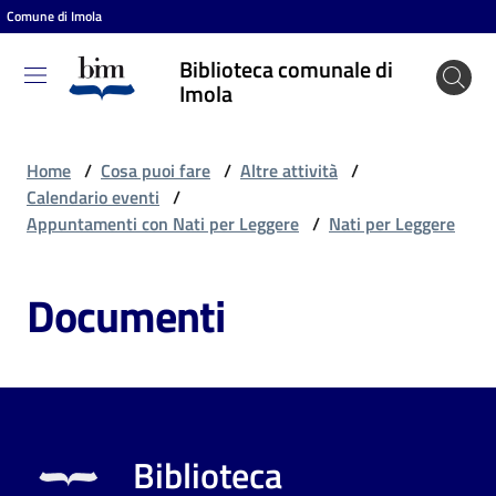
Comune di Imola
Vai al contenuto
Vai alla navigazione
Vai al footer
Biblioteca comunale di
Biblioteca
Imola
comunale
di Imola
Home
/
Cosa puoi fare
/
Altre attività
/
Calendario eventi
/
Appuntamenti con Nati per Leggere
/
Nati per Leggere
Entra
Documenti
Cosa
puoi
fare
Biblioteca
Scopri