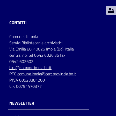
Patto
per
CONTATTI
la
lettura
Comune di Imola
Servizi Bibliotecari e archivistici
Via Emilia 80, 40026 Imola (Bo), Italia
Seguici
centralino: tel 0542.6026.36 fax
su
0542.602602
bim@comune.imola.bo.it
PEC
comune.imola@cert.provincia.bo.it
P.IVA 00523381200
C.F. 00794470377
NEWSLETTER