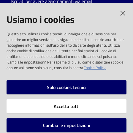
Iscriviti per avere aggiornamenti via email
Catalogo
AMMINISTRAZIONE TRASPARENTE
Usiamo i cookies
on line
I dati personali pubblicati sono riutilizzabili
Eventi
Questo sito utilizza i cookie tecnici di navigazione e di sessione per
solo alle condizioni previste dalla direttiva
garantire un miglior servizio di navigazione del sito, e cookie analitici per
comunitaria 2003/98/CE e dal d.lgs. 36/2006
raccogliere informazioni sull'uso del sito da parte degli utenti. Utilizza
Chiedi al
anche cookie di profilazione dell'utente per fini statistici. I cookie di
bibliotecario
SOCIAL
profilazione puoi decidere se abilitarli o meno cliccando sul pulsante
'Cambia le impostazioni'. Per saperne di più su come disabilitare i cookie
oppure abilitarne solo alcuni, consulta la nostra
Cookie Policy.
Avvisi
Facebook
Youtube
Instagram
Orari
Solo cookies tecnici
Vai alla pagina
Accetta tutti
Privacy
Note legali
Cambia le impostazioni