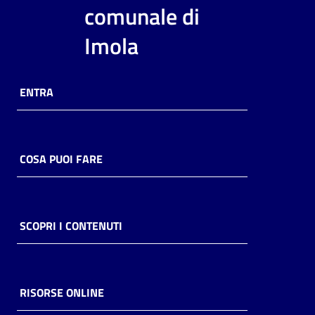
i
comunale di
contenuti
Imola
Risorse
ENTRA
online
COSA PUOI FARE
Casa
Piani
SCOPRI I CONTENUTI
Archivio
storico
RISORSE ONLINE
Decentrate