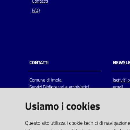
Contatti
FAQ
CONTATTI
NEWSLE
Comune di Imola
Iscriviti
Servizi Bibliotecari e archivistici
email
Via Emilia 80, 40026 Imola (Bo),
Italia
Usiamo i cookies
centralino: tel 0542.6026.36 fax
0542.602602
bim@comune.imola.bo.it
Questo sito utilizza i cookie tecnici di navigazione
PEC