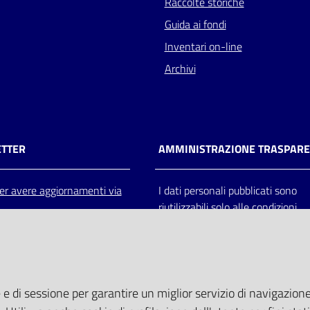
Raccolte storiche
Guida ai fondi
Inventari on-line
Archivi
TTER
AMMINISTRAZIONE TRASPAR
 per avere aggiornamenti via
I dati personali pubblicati sono
riutilizzabili solo alle condizioni
previste dalla direttiva comunitar
2003/98/CE e dal d.lgs. 36/200
 e di sessione per garantire un miglior servizio di navigazione 