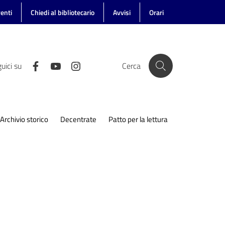
enti
Chiedi al bibliotecario
Avvisi
Orari
uici su
Cerca
Archivio storico
Decentrate
Patto per la lettura