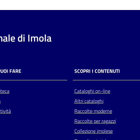
ale di Imola
PUOI FARE
SCOPRI I CONTENUTI
oteca
Cataloghi on-line
a
Altri cataloghi
tività
Raccolte moderne
Raccolte per ragazzi
Collezione imolese