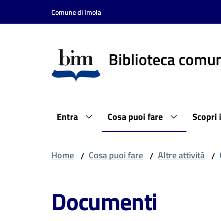
Vai al contenuto
Vai alla navigazione
Vai al footer
Comune di Imola
Biblioteca comun
Entra
Cosa puoi fare
Scopri 
Home
Cosa puoi fare
Altre attività
/
/
/
Documenti