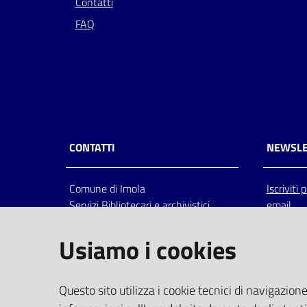
Contatti
FAQ
CONTATTI
NEWSLE
Comune di Imola
Iscriviti
Servizi Bibliotecari e archivistici
email
Via Emilia 80, 40026 Imola (Bo),
Italia
Usiamo i cookies
centralino: tel 0542.6026.36 fax
0542.602602
bim@comune.imola.bo.it
Questo sito utilizza i cookie tecnici di navigazione
PEC