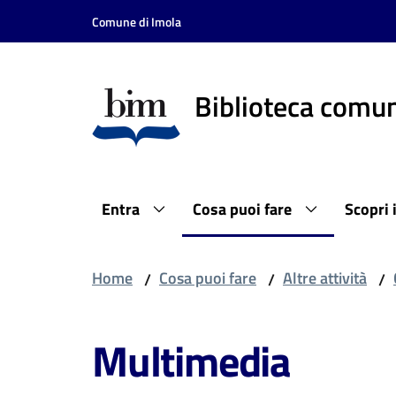
Vai al contenuto
Vai alla navigazione
Vai al footer
Comune di Imola
Biblioteca comun
Entra
Cosa puoi fare
Scopri 
Home
Cosa puoi fare
Altre attività
/
/
/
Multimedia