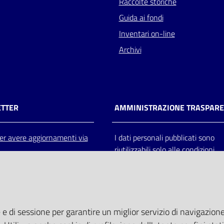
Raccolte storiche
Guida ai fondi
Inventari on-line
Archivi
TTER
AMMINISTRAZIONE TRASPAR
 per avere aggiornamenti via
I dati personali pubblicati sono
riutilizzabili solo alle condizioni
previste dalla direttiva comunitar
2003/98/CE e dal d.lgs. 36/200
 e di sessione per garantire un miglior servizio di navigazione 