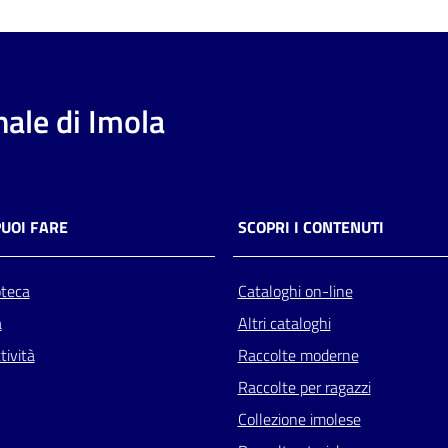
ale di Imola
PUOI FARE
SCOPRI I CONTENUTI
oteca
Cataloghi on-line
a
Altri cataloghi
tività
Raccolte moderne
Raccolte per ragazzi
Collezione imolese