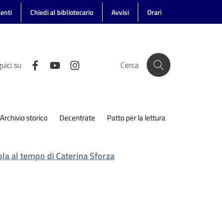
enti
Chiedi al bibliotecario
Avvisi
Orari
uici su
Cerca
Archivio storico
Decentrate
Patto per la lettura
ola al tempo di Caterina Sforza