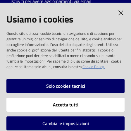
Iscriviti per avere aggiornamenti via email
Catalogo
AMMINISTRAZIONE TRASPARENTE
Usiamo i cookies
on line
I dati personali pubblicati sono riutilizzabili
Eventi
Questo sito utilizza i cookie tecnici di navigazione e di sessione per
solo alle condizioni previste dalla direttiva
garantire un miglior servizio di navigazione del sito, e cookie analitici per
comunitaria 2003/98/CE e dal d.lgs. 36/2006
raccogliere informazioni sull'uso del sito da parte degli utenti. Utilizza
Chiedi al
anche cookie di profilazione dell'utente per fini statistici. I cookie di
bibliotecario
SOCIAL
profilazione puoi decidere se abilitarli o meno cliccando sul pulsante
'Cambia le impostazioni'. Per saperne di più su come disabilitare i cookie
oppure abilitarne solo alcuni, consulta la nostra
Cookie Policy.
Avvisi
Facebook
Youtube
Instagram
Orari
Solo cookies tecnici
Vai alla pagina
Accetta tutti
Privacy
Note legali
Cambia le impostazioni