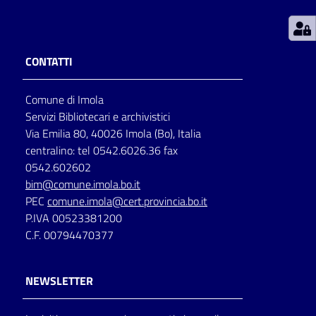
Patto
per
CONTATTI
la
lettura
Comune di Imola
Servizi Bibliotecari e archivistici
Via Emilia 80, 40026 Imola (Bo), Italia
Seguici
centralino: tel 0542.6026.36 fax
su
0542.602602
bim@comune.imola.bo.it
PEC
comune.imola@cert.provincia.bo.it
P.IVA 00523381200
C.F. 00794470377
NEWSLETTER