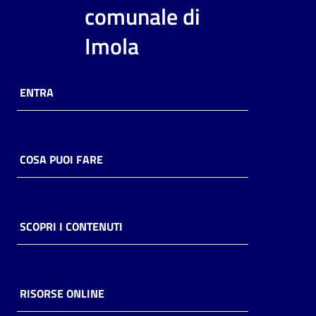
i
comunale di
contenuti
Imola
Risorse
ENTRA
online
COSA PUOI FARE
Casa
Piani
SCOPRI I CONTENUTI
Archivio
storico
RISORSE ONLINE
Decentrate