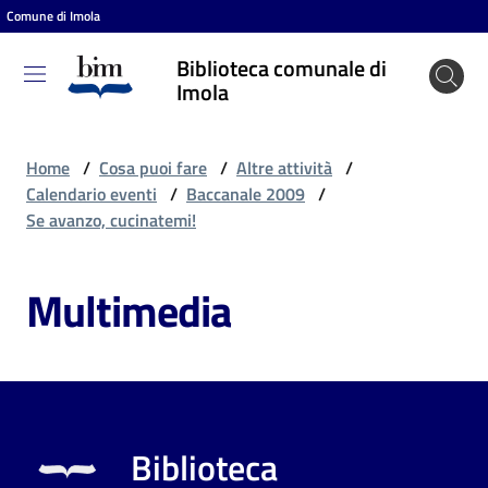
Comune di Imola
Vai al contenuto
Vai alla navigazione
Vai al footer
Biblioteca comunale di
Biblioteca
Imola
comunale
di Imola
Home
/
Cosa puoi fare
/
Altre attività
/
Calendario eventi
/
Baccanale 2009
/
Se avanzo, cucinatemi!
Entra
Multimedia
Cosa
puoi
fare
Biblioteca
Scopri