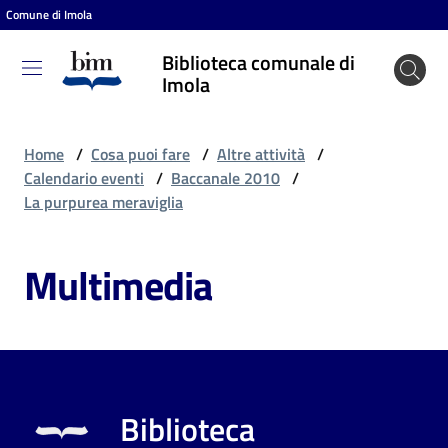
Comune di Imola
Vai al contenuto
Vai alla navigazione
Vai al footer
Biblioteca comunale di
Biblioteca
Imola
comunale
di Imola
Home
/
Cosa puoi fare
/
Altre attività
/
Calendario eventi
/
Baccanale 2010
/
La purpurea meraviglia
Entra
Multimedia
Cosa
puoi
fare
Biblioteca
Scopri