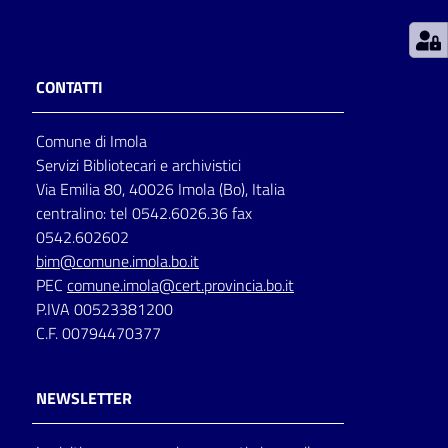
Patto
per
CONTATTI
la
lettura
Comune di Imola
Servizi Bibliotecari e archivistici
Via Emilia 80, 40026 Imola (Bo), Italia
Seguici
centralino: tel 0542.6026.36 fax
su
0542.602602
bim@comune.imola.bo.it
PEC
comune.imola@cert.provincia.bo.it
P.IVA 00523381200
C.F. 00794470377
NEWSLETTER