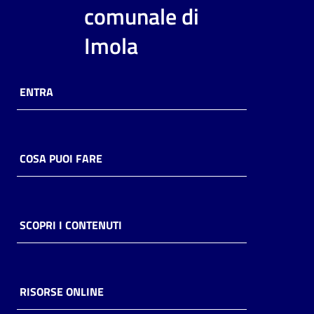
i
comunale di
contenuti
Imola
Risorse
ENTRA
online
COSA PUOI FARE
Casa
Piani
SCOPRI I CONTENUTI
Archivio
storico
RISORSE ONLINE
Decentrate