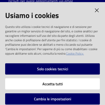
Iscriviti per avere aggiornamenti via email
Catalogo
AMMINISTRAZIONE TRASPARENTE
Usiamo i cookies
on line
I dati personali pubblicati sono riutilizzabili
Eventi
Questo sito utilizza i cookie tecnici di navigazione e di sessione per
solo alle condizioni previste dalla direttiva
garantire un miglior servizio di navigazione del sito, e cookie analitici per
comunitaria 2003/98/CE e dal d.lgs. 36/2006
raccogliere informazioni sull'uso del sito da parte degli utenti. Utilizza
Chiedi al
anche cookie di profilazione dell'utente per fini statistici. I cookie di
bibliotecario
SOCIAL
profilazione puoi decidere se abilitarli o meno cliccando sul pulsante
'Cambia le impostazioni'. Per saperne di più su come disabilitare i cookie
oppure abilitarne solo alcuni, consulta la nostra
Cookie Policy.
Avvisi
Facebook
Youtube
Instagram
Orari
Solo cookies tecnici
Vai alla pagina
Accetta tutti
Privacy
Note legali
Cambia le impostazioni