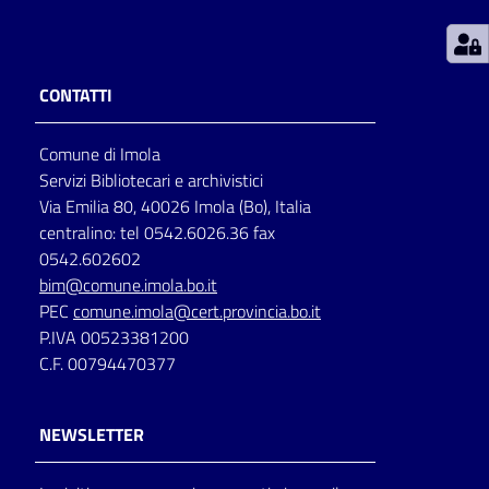
Patto
per
CONTATTI
la
lettura
Comune di Imola
Servizi Bibliotecari e archivistici
Via Emilia 80, 40026 Imola (Bo), Italia
Seguici
centralino: tel 0542.6026.36 fax
su
0542.602602
bim@comune.imola.bo.it
PEC
comune.imola@cert.provincia.bo.it
P.IVA 00523381200
C.F. 00794470377
NEWSLETTER