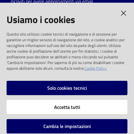
Iscriviti per avere aggiornamenti via email
Catalogo
AMMINISTRAZIONE TRASPARENTE
Usiamo i cookies
on line
I dati personali pubblicati sono riutilizzabili
Eventi
Questo sito utilizza i cookie tecnici di navigazione e di sessione per
solo alle condizioni previste dalla direttiva
garantire un miglior servizio di navigazione del sito, e cookie analitici per
comunitaria 2003/98/CE e dal d.lgs. 36/2006
raccogliere informazioni sull'uso del sito da parte degli utenti. Utilizza
Chiedi al
anche cookie di profilazione dell'utente per fini statistici. I cookie di
bibliotecario
SOCIAL
profilazione puoi decidere se abilitarli o meno cliccando sul pulsante
'Cambia le impostazioni'. Per saperne di più su come disabilitare i cookie
oppure abilitarne solo alcuni, consulta la nostra
Cookie Policy.
Avvisi
Facebook
Youtube
Instagram
Orari
Solo cookies tecnici
Vai alla pagina
Accetta tutti
Privacy
Note legali
Cambia le impostazioni