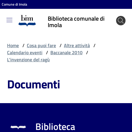
Comune di Imola
Vai al contenuto
Vai alla navigazione
Vai al footer
Biblioteca comunale di
Biblioteca
Imola
comunale
di Imola
Home
/
Cosa puoi fare
/
Altre attività
/
Calendario eventi
/
Baccanale 2010
/
L'invenzione del ragù
Entra
Documenti
Cosa
puoi
fare
Biblioteca
Scopri