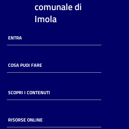
i
comunale di
contenuti
Imola
Risorse
ENTRA
online
COSA PUOI FARE
Casa
Piani
SCOPRI I CONTENUTI
Archivio
storico
RISORSE ONLINE
Decentrate