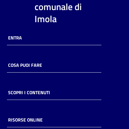
i
comunale di
contenuti
Imola
Risorse
ENTRA
online
COSA PUOI FARE
Casa
Piani
SCOPRI I CONTENUTI
Archivio
storico
RISORSE ONLINE
Decentrate