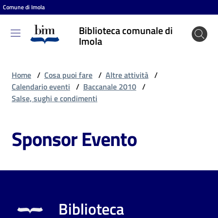
Comune di Imola
Vai al contenuto
Vai alla navigazione
Vai al footer
Biblioteca comunale di
Biblioteca
Imola
comunale
di Imola
Home
/
Cosa puoi fare
/
Altre attività
/
Calendario eventi
/
Baccanale 2010
/
Salse, sughi e condimenti
Entra
Sponsor Evento
Cosa
puoi
fare
Biblioteca
Scopri