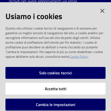
Iscriviti per avere aggiornamenti via email
Catalogo
AMMINISTRAZIONE TRASPARENTE
Usiamo i cookies
on line
I dati personali pubblicati sono riutilizzabili
Eventi
Questo sito utilizza i cookie tecnici di navigazione e di sessione per
solo alle condizioni previste dalla direttiva
garantire un miglior servizio di navigazione del sito, e cookie analitici per
comunitaria 2003/98/CE e dal d.lgs. 36/2006
raccogliere informazioni sull'uso del sito da parte degli utenti. Utilizza
Chiedi al
anche cookie di profilazione dell'utente per fini statistici. I cookie di
bibliotecario
SOCIAL
profilazione puoi decidere se abilitarli o meno cliccando sul pulsante
'Cambia le impostazioni'. Per saperne di più su come disabilitare i cookie
oppure abilitarne solo alcuni, consulta la nostra
Cookie Policy.
Avvisi
Facebook
Youtube
Instagram
Orari
Solo cookies tecnici
Vai alla pagina
Accetta tutti
Privacy
Note legali
Cambia le impostazioni