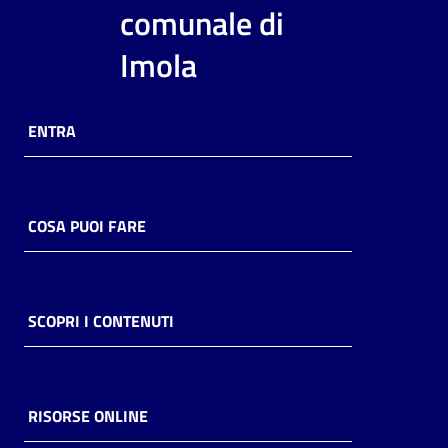
i
comunale di
contenuti
Imola
Risorse
ENTRA
online
COSA PUOI FARE
Casa
Piani
SCOPRI I CONTENUTI
Archivio
storico
RISORSE ONLINE
Decentrate