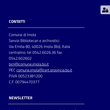
Patto
per
CONTATTI
la
lettura
Comune di Imola
Servizi Bibliotecari e archivistici
Via Emilia 80, 40026 Imola (Bo), Italia
Seguici
centralino: tel 0542.6026.36 fax
su
0542.602602
bim@comune.imola.bo.it
PEC
comune.imola@cert.provincia.bo.it
P.IVA 00523381200
C.F. 00794470377
NEWSLETTER