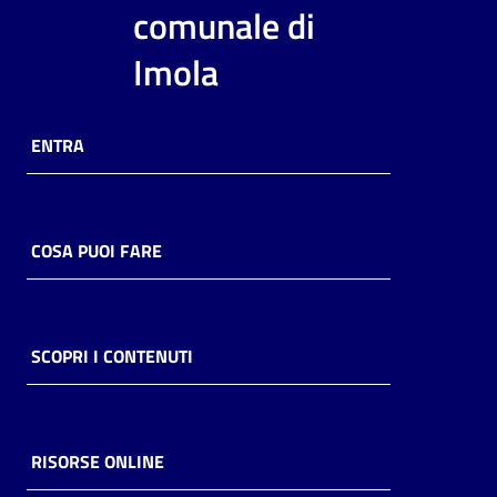
i
comunale di
contenuti
Imola
Risorse
ENTRA
online
COSA PUOI FARE
Casa
Piani
SCOPRI I CONTENUTI
Archivio
storico
RISORSE ONLINE
Decentrate