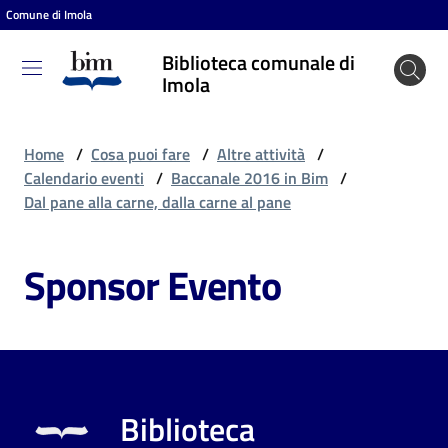
Comune di Imola
Vai al contenuto
Vai alla navigazione
Vai al footer
Biblioteca comunale di
Biblioteca
Imola
comunale
di Imola
Home
/
Cosa puoi fare
/
Altre attività
/
Calendario eventi
/
Baccanale 2016 in Bim
/
Dal pane alla carne, dalla carne al pane
Entra
Sponsor Evento
Cosa
puoi
fare
Biblioteca
Scopri