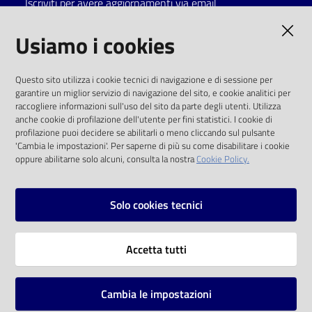
Iscriviti per avere aggiornamenti via email
Catalogo
AMMINISTRAZIONE TRASPARENTE
Usiamo i cookies
on line
I dati personali pubblicati sono riutilizzabili
Eventi
Questo sito utilizza i cookie tecnici di navigazione e di sessione per
solo alle condizioni previste dalla direttiva
garantire un miglior servizio di navigazione del sito, e cookie analitici per
comunitaria 2003/98/CE e dal d.lgs. 36/2006
raccogliere informazioni sull'uso del sito da parte degli utenti. Utilizza
Chiedi al
anche cookie di profilazione dell'utente per fini statistici. I cookie di
bibliotecario
SOCIAL
profilazione puoi decidere se abilitarli o meno cliccando sul pulsante
'Cambia le impostazioni'. Per saperne di più su come disabilitare i cookie
oppure abilitarne solo alcuni, consulta la nostra
Cookie Policy.
Avvisi
Facebook
Youtube
Instagram
Orari
Solo cookies tecnici
Vai alla pagina
Accetta tutti
Privacy
Note legali
Cambia le impostazioni