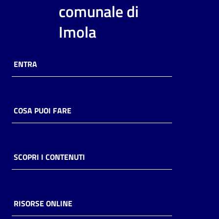
i
comunale di
contenuti
Imola
Risorse
ENTRA
online
COSA PUOI FARE
Casa
Piani
SCOPRI I CONTENUTI
Archivio
storico
RISORSE ONLINE
Decentrate