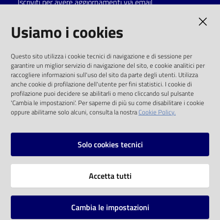
Iscriviti per avere aggiornamenti via email
Catalogo
AMMINISTRAZIONE TRASPARENTE
Usiamo i cookies
on line
I dati personali pubblicati sono riutilizzabili
Eventi
Questo sito utilizza i cookie tecnici di navigazione e di sessione per
solo alle condizioni previste dalla direttiva
garantire un miglior servizio di navigazione del sito, e cookie analitici per
comunitaria 2003/98/CE e dal d.lgs. 36/2006
raccogliere informazioni sull'uso del sito da parte degli utenti. Utilizza
Chiedi al
anche cookie di profilazione dell'utente per fini statistici. I cookie di
bibliotecario
SOCIAL
profilazione puoi decidere se abilitarli o meno cliccando sul pulsante
'Cambia le impostazioni'. Per saperne di più su come disabilitare i cookie
oppure abilitarne solo alcuni, consulta la nostra
Cookie Policy.
Avvisi
Facebook
Youtube
Instagram
Orari
Solo cookies tecnici
Vai alla pagina
Accetta tutti
Privacy
Note legali
Cambia le impostazioni