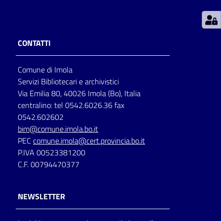
Patto
per
CONTATTI
la
lettura
Comune di Imola
Servizi Bibliotecari e archivistici
Via Emilia 80, 40026 Imola (Bo), Italia
Seguici
centralino: tel 0542.6026.36 fax
su
0542.602602
bim@comune.imola.bo.it
PEC
comune.imola@cert.provincia.bo.it
P.IVA 00523381200
C.F. 00794470377
NEWSLETTER