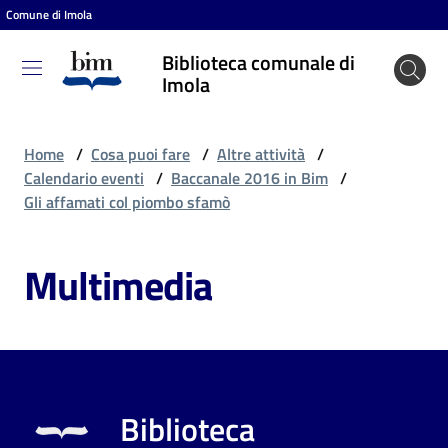
Comune di Imola
Vai al contenuto
Vai alla navigazione
Vai al footer
Biblioteca comunale di
Biblioteca
Imola
comunale
di Imola
Home
/
Cosa puoi fare
/
Altre attività
/
Calendario eventi
/
Baccanale 2016 in Bim
/
Gli affamati col piombo sfamò
Entra
Multimedia
Cosa
puoi
fare
Biblioteca
Scopri