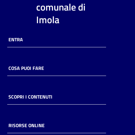
i
comunale di
contenuti
Imola
Risorse
ENTRA
online
COSA PUOI FARE
Casa
Piani
SCOPRI I CONTENUTI
Archivio
storico
RISORSE ONLINE
Decentrate