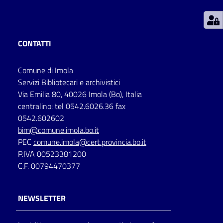
Patto
per
CONTATTI
la
lettura
Comune di Imola
Servizi Bibliotecari e archivistici
Via Emilia 80, 40026 Imola (Bo), Italia
Seguici
centralino: tel 0542.6026.36 fax
su
0542.602602
bim@comune.imola.bo.it
PEC
comune.imola@cert.provincia.bo.it
P.IVA 00523381200
C.F. 00794470377
NEWSLETTER