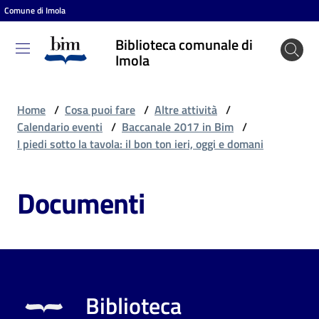
Comune di Imola
Vai al contenuto
Vai alla navigazione
Vai al footer
Biblioteca comunale di
Biblioteca
Imola
comunale
di Imola
Home
/
Cosa puoi fare
/
Altre attività
/
Calendario eventi
/
Baccanale 2017 in Bim
/
I piedi sotto la tavola: il bon ton ieri, oggi e domani
Entra
Documenti
Cosa
puoi
fare
Biblioteca
Scopri