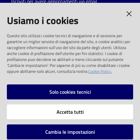
Iscriviti per avere aggiornamenti via email
Catalogo
AMMINISTRAZIONE TRASPARENTE
Usiamo i cookies
on line
I dati personali pubblicati sono riutilizzabili
Eventi
Questo sito utilizza i cookie tecnici di navigazione e di sessione per
solo alle condizioni previste dalla direttiva
garantire un miglior servizio di navigazione del sito, e cookie analitici per
comunitaria 2003/98/CE e dal d.lgs. 36/2006
raccogliere informazioni sull'uso del sito da parte degli utenti. Utilizza
Chiedi al
anche cookie di profilazione dell'utente per fini statistici. I cookie di
bibliotecario
SOCIAL
profilazione puoi decidere se abilitarli o meno cliccando sul pulsante
'Cambia le impostazioni'. Per saperne di più su come disabilitare i cookie
oppure abilitarne solo alcuni, consulta la nostra
Cookie Policy.
Avvisi
Facebook
Youtube
Instagram
Orari
Solo cookies tecnici
Vai alla pagina
Accetta tutti
Privacy
Note legali
Cambia le impostazioni