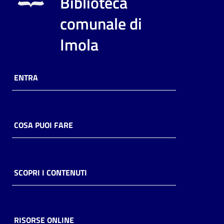
Biblioteca
i
contenuti
comunale di
Imola
Risorse
online
ENTRA
COSA PUOI FARE
Casa
Piani
SCOPRI I CONTENUTI
Archivio
storico
RISORSE ONLINE
Decentrate