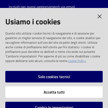
Iscriviti per avere aggiornamenti via email
Catalogo
on line
AMMINISTRAZIONE TRASPARENTE
Usiamo i cookies
Eventi
I dati personali pubblicati sono riutilizzabili
Questo sito utilizza i cookie tecnici di navigazione e di sessione per
solo alle condizioni previste dalla direttiva
garantire un miglior servizio di navigazione del sito, e cookie analitici per
Chiedi al
comunitaria 2003/98/CE e dal d.lgs. 36/2006
raccogliere informazioni sull'uso del sito da parte degli utenti. Utilizza
bibliotecario
anche cookie di profilazione dell'utente per fini statistici. I cookie di
SOCIAL
profilazione puoi decidere se abilitarli o meno cliccando sul pulsante
Avvisi
'Cambia le impostazioni'. Per saperne di più su come disabilitare i cookie
oppure abilitarne solo alcuni, consulta la nostra
Cookie Policy.
Facebook
Youtube
Instagram
Orari
Solo cookies tecnici
Vai alla pagina
Accetta tutti
Privacy
Note legali
Cambia le impostazioni