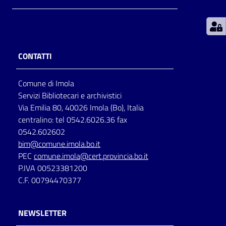
Patto
per
la
CONTATTI
lettura
Comune di Imola
Servizi Bibliotecari e archivistici
Seguici
Via Emilia 80, 40026 Imola (Bo), Italia
su
centralino: tel 0542.6026.36 fax
0542.602602
bim@comune.imola.bo.it
PEC
comune.imola@cert.provincia.bo.it
P.IVA 00523381200
C.F. 00794470377
NEWSLETTER