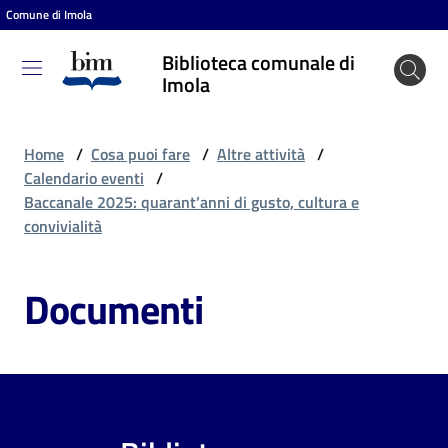
Comune di Imola
Vai al contenuto
Vai alla navigazione
Vai al footer
Biblioteca comunale di
Biblioteca
Imola
comunale
di Imola
Home
/
Cosa puoi fare
/
Altre attività
/
Calendario eventi
/
Baccanale 2025: quarant’anni di gusto, cultura e
Entra
convivialità
Documenti
Cosa
puoi
fare
Scopri