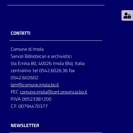
Patto
per
la
CONTATTI
lettura
Comune di Imola
Servizi Bibliotecari e archivistici
Seguici
Via Emilia 80, 40026 Imola (Bo), Italia
su
centralino: tel 0542.6026.36 fax
0542.602602
bim@comune.imola.bo.it
PEC
comune.imola@cert.provincia.bo.it
P.IVA 00523381200
C.F. 00794470377
NEWSLETTER