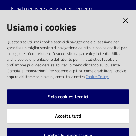
Iscriviti per avere aggiornamenti via email
Catalogo
on line
AMMINISTRAZIONE TRASPARENTE
Usiamo i cookies
Eventi
I dati personali pubblicati sono riutilizzabili
Questo sito utilizza i cookie tecnici di navigazione e di sessione per
solo alle condizioni previste dalla direttiva
garantire un miglior servizio di navigazione del sito, e cookie analitici per
Chiedi al
comunitaria 2003/98/CE e dal d.lgs. 36/2006
raccogliere informazioni sull'uso del sito da parte degli utenti. Utilizza
bibliotecario
anche cookie di profilazione dell'utente per fini statistici. I cookie di
SOCIAL
profilazione puoi decidere se abilitarli o meno cliccando sul pulsante
Avvisi
'Cambia le impostazioni'. Per saperne di più su come disabilitare i cookie
oppure abilitarne solo alcuni, consulta la nostra
Cookie Policy.
Facebook
Youtube
Instagram
Orari
Solo cookies tecnici
Vai alla pagina
Accetta tutti
Privacy
Note legali
Cambia le impostazioni