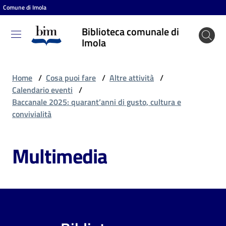
Comune di Imola
Vai al contenuto
Vai alla navigazione
Vai al footer
Biblioteca comunale di
Biblioteca
Imola
comunale
di Imola
Home
/
Cosa puoi fare
/
Altre attività
/
Calendario eventi
/
Baccanale 2025: quarant’anni di gusto, cultura e
Entra
convivialità
Multimedia
Cosa
puoi
fare
Scopri