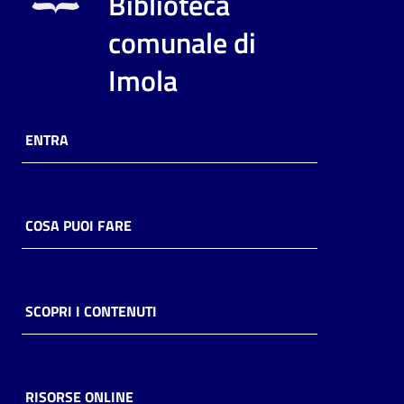
Biblioteca
i
contenuti
comunale di
Imola
Risorse
online
ENTRA
COSA PUOI FARE
Casa
Piani
SCOPRI I CONTENUTI
Archivio
storico
RISORSE ONLINE
Decentrate