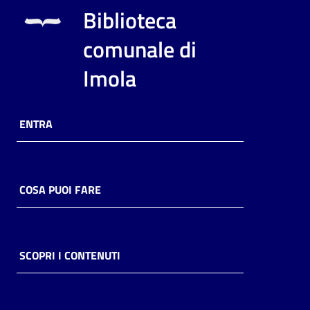
i
Biblioteca
contenuti
comunale di
Imola
Risorse
online
ENTRA
COSA PUOI FARE
Casa
Piani
Archivio
SCOPRI I CONTENUTI
storico
Decentrate