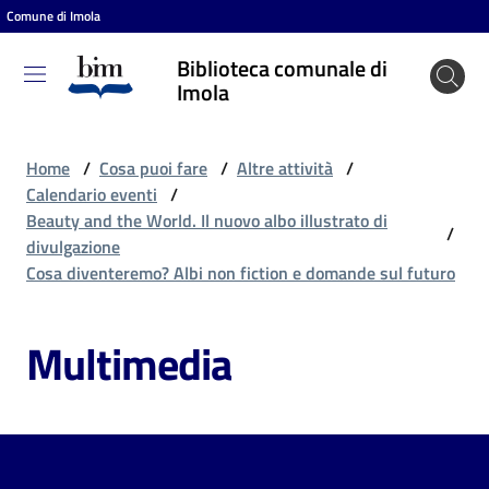
Comune di Imola
Vai al contenuto
Vai alla navigazione
Vai al footer
Biblioteca comunale di
Biblioteca
Imola
comunale
di Imola
Home
/
Cosa puoi fare
/
Altre attività
/
Calendario eventi
/
Beauty and the World. Il nuovo albo illustrato di
/
Entra
divulgazione
Cosa diventeremo? Albi non fiction e domande sul futuro
Cosa
Multimedia
puoi
fare
Scopri