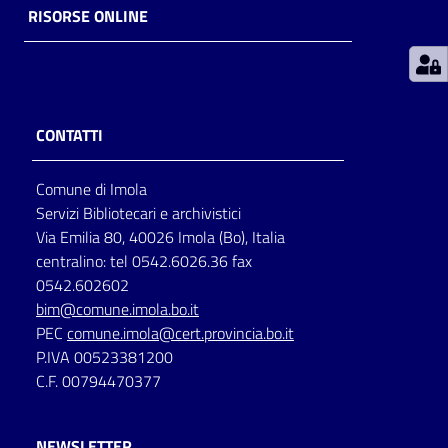
RISORSE ONLINE
Patto
per
la
lettura
CONTATTI
Comune di Imola
Seguici
Servizi Bibliotecari e archivistici
su
Via Emilia 80, 40026 Imola (Bo), Italia
centralino: tel 0542.6026.36 fax
0542.602602
bim@comune.imola.bo.it
PEC
comune.imola@cert.provincia.bo.it
P.IVA 00523381200
C.F. 00794470377
NEWSLETTER