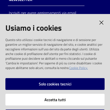
Catalogo
Iscriviti per avere aggiornamenti via email
on line
AMMINISTRAZIONE TRASPARENTE
Usiamo i cookies
Eventi
I dati personali pubblicati sono riutilizzabili
Chiedi al
Questo sito utilizza i cookie tecnici di navigazione e di sessione per
solo alle condizioni previste dalla direttiva
garantire un miglior servizio di navigazione del sito, e cookie analitici per
bibliotecario
comunitaria 2003/98/CE e dal d.lgs. 36/2006
raccogliere informazioni sull'uso del sito da parte degli utenti. Utilizza
anche cookie di profilazione dell'utente per fini statistici. I cookie di
Avvisi
SOCIAL
profilazione puoi decidere se abilitarli o meno cliccando sul pulsante
'Cambia le impostazioni'. Per saperne di più su come disabilitare i cookie
oppure abilitarne solo alcuni, consulta la nostra
Cookie Policy.
Orari
Facebook
Youtube
Instagram
Solo cookies tecnici
Vai alla pagina
Accetta tutti
Privacy