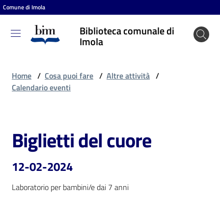
Comune di Imola
Vai al contenuto
Vai alla navigazione
Vai al footer
Biblioteca comunale di
Biblioteca
Imola
comunale
di Imola
Home
/
Cosa puoi fare
/
Altre attività
/
Calendario eventi
Entra
Biglietti del cuore
Salta al contenuto
Cosa
puoi
12-02-2024
fare
Laboratorio per bambini/e dai 7 anni
Scopri