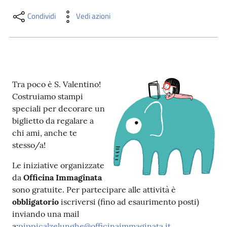
i
contenuti
Condividi
Vedi azioni
Risorse
online
Tra poco è S. Valentino!
Costruiamo stampi
speciali per decorare un
biglietto da regalare a
chi ami, anche te
stesso/a!
Casa
Piani
Le iniziative organizzate
da
Officina Immaginata
Archivio
sono gratuite. Per partecipare alle attività è
storico
obbligatorio
iscriversi (fino ad esaurimento posti)
inviando una mail
Decentrate
a:
pippicalzelunghe@officinaimmaginata.it
.