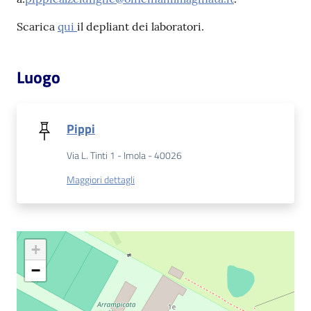
Scarica
qui
il depliant dei laboratori.
Patto
per
la
Luogo
lettura
Pippi
Seguici
Via L. Tinti 1 - Imola - 40026
su
Maggiori dettagli
+
−