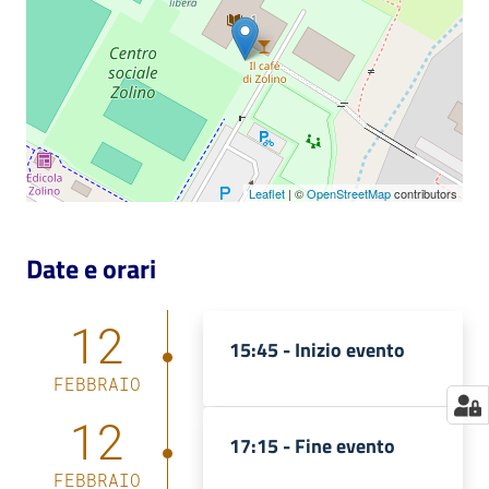
Catalogo
on line
Eventi
Chiedi al
Leaflet
| ©
OpenStreetMap
contributors
bibliotecario
Avvisi
Date e orari
Orari
12
15:45 -
Inizio evento
FEBBRAIO
12
17:15 -
Fine evento
FEBBRAIO