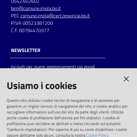
0542.602602
bim@comune.imola.bo.it
PEC
comune.imola@cert.provincia.bo.it
P.IVA 00523381200
C.F. 00794470377
NEWSLETTER
Iscriviti per avere aggiornamenti via email
AMMINISTRAZIONE TRASPARENTE
Usiamo i cookies
I dati personali pubblicati sono riutilizzabili
Questo sito utilizza i cookie tecnici di navigazione e di sessione per
solo alle condizioni previste dalla direttiva
garantire un miglior servizio di navigazione del sito, e cookie analitici per
comunitaria 2003/98/CE e dal d.lgs. 36/2006
raccogliere informazioni sull'uso del sito da parte degli utenti. Utilizza
anche cookie di profilazione dell'utente per fini statistici. I cookie di
SOCIAL
profilazione puoi decidere se abilitarli o meno cliccando sul pulsante
'Cambia le impostazioni'. Per saperne di più su come disabilitare i cookie
oppure abilitarne solo alcuni, consulta la nostra
Cookie Policy.