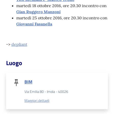
martedì 18 ottobre 2016, ore 20.30 incontro con
Gian Ruggero Manzoni
Patto
martedì 25 ottobre 2016, ore 20.30 incontro con
per
Giovanni Fasanella
la
lettura
->
depliant
Seguici
su
Luogo
BIM
Via Emilia 80 - Imola - 40026
Maggiori dettagli