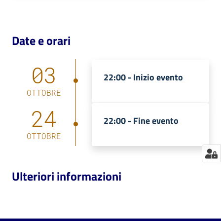
Catalogo
on line
Date e orari
Eventi
03
22:00 -
Inizio evento
Chiedi al
bibliotecario
OTTOBRE
24
Avvisi
22:00 -
Fine evento
OTTOBRE
Orari
Ulteriori informazioni