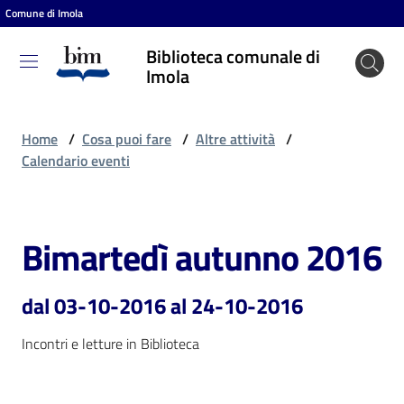
Comune di Imola
Vai al contenuto
Vai alla navigazione
Vai al footer
Biblioteca comunale di
Biblioteca
Imola
comunale
di Imola
Home
/
Cosa puoi fare
/
Altre attività
/
Calendario eventi
Entra
Bimartedì autunno 2016
Salta al contenuto
Cosa
puoi
dal 03-10-2016 al 24-10-2016
fare
Incontri e letture in Biblioteca
Scopri