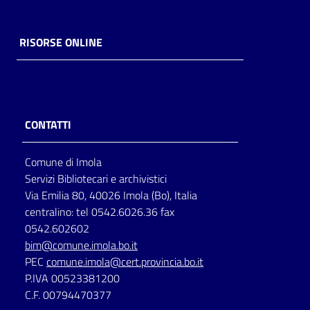
RISORSE ONLINE
CONTATTI
Comune di Imola
Servizi Bibliotecari e archivistici
Via Emilia 80, 40026 Imola (Bo), Italia
centralino: tel 0542.6026.36 fax
0542.602602
bim@comune.imola.bo.it
PEC
comune.imola@cert.provincia.bo.it
P.IVA 00523381200
C.F. 00794470377