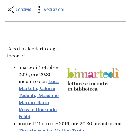
i
contenuti
Condividi
Vedi azioni
Risorse
online
Ecco il calendario degli
incontri
martedì 4 ottobre
2016, ore 20.30
incontro con
Luca
Casa
Martelli, Valeria
Piani
Tedaldi, Massimo
Marani, Ilario
Archivio
Rossi e Giocondo
storico
Fabbi
martedì 11 ottobre 2016, ore 20.30 incontro con
Decentrate
Tito Menzani e Matteo Troilo