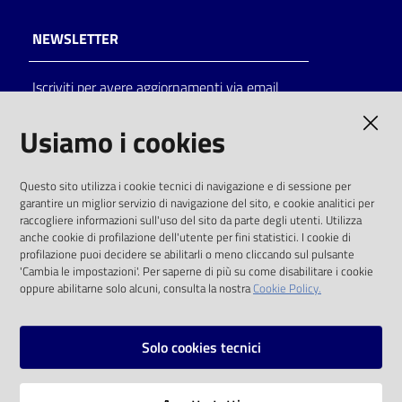
NEWSLETTER
Iscriviti per avere aggiornamenti via email
AMMINISTRAZIONE TRASPARENTE
Usiamo i cookies
I dati personali pubblicati sono riutilizzabili
Questo sito utilizza i cookie tecnici di navigazione e di sessione per
solo alle condizioni previste dalla direttiva
garantire un miglior servizio di navigazione del sito, e cookie analitici per
comunitaria 2003/98/CE e dal d.lgs. 36/2006
raccogliere informazioni sull'uso del sito da parte degli utenti. Utilizza
anche cookie di profilazione dell'utente per fini statistici. I cookie di
SOCIAL
profilazione puoi decidere se abilitarli o meno cliccando sul pulsante
'Cambia le impostazioni'. Per saperne di più su come disabilitare i cookie
oppure abilitarne solo alcuni, consulta la nostra
Cookie Policy.
Facebook
Youtube
Instagram
Solo cookies tecnici
Vai alla pagina