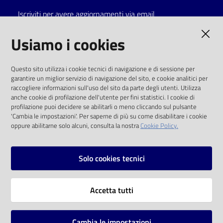
Iscriviti per avere aggiornamenti via email
Catalogo
on line
AMMINISTRAZIONE TRASPARENTE
Usiamo i cookies
Eventi
I dati personali pubblicati sono riutilizzabili
Questo sito utilizza i cookie tecnici di navigazione e di sessione per
solo alle condizioni previste dalla direttiva
garantire un miglior servizio di navigazione del sito, e cookie analitici per
Chiedi al
comunitaria 2003/98/CE e dal d.lgs. 36/2006
raccogliere informazioni sull'uso del sito da parte degli utenti. Utilizza
bibliotecario
anche cookie di profilazione dell'utente per fini statistici. I cookie di
SOCIAL
profilazione puoi decidere se abilitarli o meno cliccando sul pulsante
Avvisi
'Cambia le impostazioni'. Per saperne di più su come disabilitare i cookie
oppure abilitarne solo alcuni, consulta la nostra
Cookie Policy.
Facebook
Youtube
Instagram
Orari
Solo cookies tecnici
Vai alla pagina
Accetta tutti
Privacy
Note legali
Cambia le impostazioni