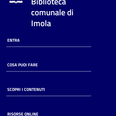
Biblioteca
i
contenuti
comunale di
Imola
Risorse
online
ENTRA
COSA PUOI FARE
Casa
Piani
SCOPRI I CONTENUTI
Archivio
storico
RISORSE ONLINE
Decentrate