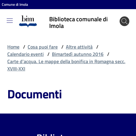
Comune di Imola
Vai al contenuto
Vai alla navigazione
Vai al footer
Biblioteca comunale di
Biblioteca
Imola
comunale
di Imola
Home
/
Cosa puoi fare
/
Altre attività
/
Calendario eventi
/
Bimartedì autunno 2016
/
Carte d’acqua. Le mappe della bonifica in Romagna secc.
Entra
XVIII-XXI
Documenti
Cosa
puoi
fare
Scopri