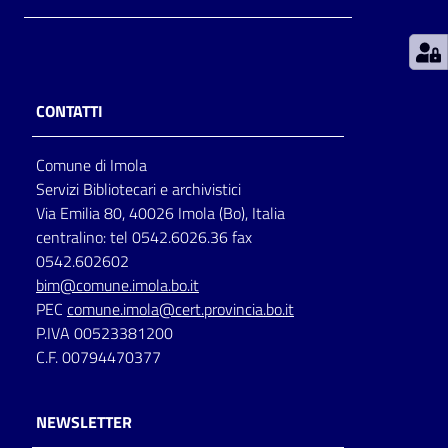
Patto
per
la
CONTATTI
lettura
Comune di Imola
Servizi Bibliotecari e archivistici
Seguici
Via Emilia 80, 40026 Imola (Bo), Italia
su
centralino: tel 0542.6026.36 fax
0542.602602
bim@comune.imola.bo.it
PEC
comune.imola@cert.provincia.bo.it
P.IVA 00523381200
C.F. 00794470377
NEWSLETTER