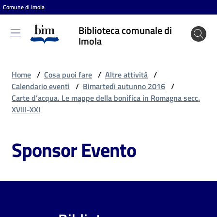
Comune di Imola
Vai al contenuto
Vai alla navigazione
Vai al footer
Biblioteca comunale di
Biblioteca
Imola
comunale
di Imola
Home
/
Cosa puoi fare
/
Altre attività
/
Calendario eventi
/
Bimartedì autunno 2016
/
Carte d’acqua. Le mappe della bonifica in Romagna secc.
Entra
XVIII-XXI
Sponsor Evento
Cosa
puoi
fare
Scopri