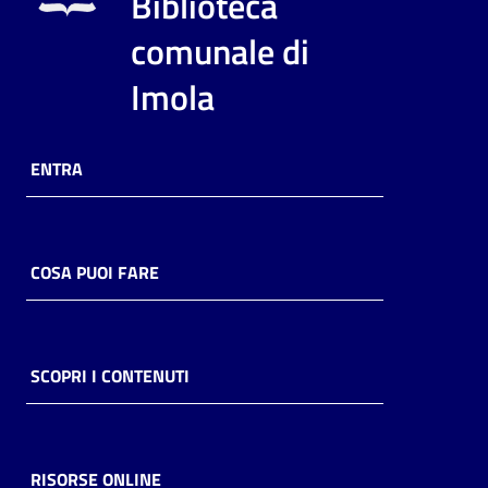
Biblioteca
i
contenuti
comunale di
Imola
Risorse
online
ENTRA
COSA PUOI FARE
Casa
Piani
SCOPRI I CONTENUTI
Archivio
storico
RISORSE ONLINE
Decentrate