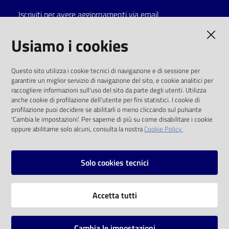
Iscriviti per avere aggiornamenti via email
Catalogo
on line
AMMINISTRAZIONE TRASPARENTE
Usiamo i cookies
Eventi
I dati personali pubblicati sono riutilizzabili
Questo sito utilizza i cookie tecnici di navigazione e di sessione per
solo alle condizioni previste dalla direttiva
garantire un miglior servizio di navigazione del sito, e cookie analitici per
Chiedi al
comunitaria 2003/98/CE e dal d.lgs. 36/2006
raccogliere informazioni sull'uso del sito da parte degli utenti. Utilizza
bibliotecario
anche cookie di profilazione dell'utente per fini statistici. I cookie di
SOCIAL
profilazione puoi decidere se abilitarli o meno cliccando sul pulsante
Avvisi
'Cambia le impostazioni'. Per saperne di più su come disabilitare i cookie
oppure abilitarne solo alcuni, consulta la nostra
Cookie Policy.
Facebook
Youtube
Instagram
Orari
Solo cookies tecnici
Vai alla pagina
Accetta tutti
Privacy
Note legali
Cambia le impostazioni