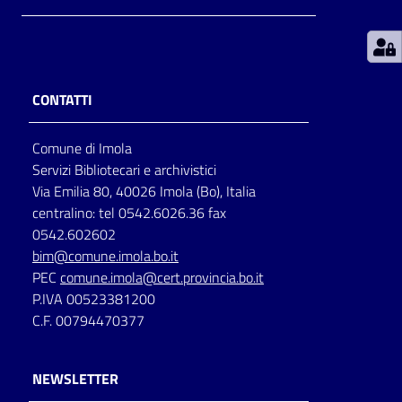
Patto
per
la
CONTATTI
lettura
Comune di Imola
Servizi Bibliotecari e archivistici
Seguici
Via Emilia 80, 40026 Imola (Bo), Italia
su
centralino: tel 0542.6026.36 fax
0542.602602
bim@comune.imola.bo.it
PEC
comune.imola@cert.provincia.bo.it
P.IVA 00523381200
C.F. 00794470377
NEWSLETTER