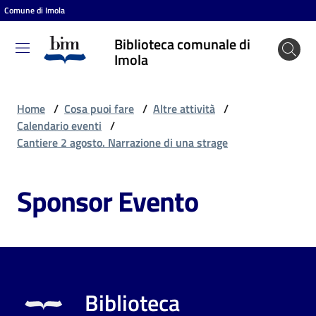
Comune di Imola
Vai al contenuto
Vai alla navigazione
Vai al footer
Biblioteca comunale di
Biblioteca
Imola
comunale
di Imola
Home
/
Cosa puoi fare
/
Altre attività
/
Calendario eventi
/
Cantiere 2 agosto. Narrazione di una strage
Entra
Sponsor Evento
Cosa
puoi
fare
Biblioteca
Scopri