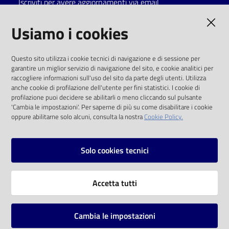
Iscriviti per avere aggiornamenti via email
Catalogo
AMMINISTRAZIONE TRASPARENTE
Usiamo i cookies
on line
I dati personali pubblicati sono riutilizzabili
Eventi
Questo sito utilizza i cookie tecnici di navigazione e di sessione per
solo alle condizioni previste dalla direttiva
garantire un miglior servizio di navigazione del sito, e cookie analitici per
comunitaria 2003/98/CE e dal d.lgs. 36/2006
raccogliere informazioni sull'uso del sito da parte degli utenti. Utilizza
Chiedi al
anche cookie di profilazione dell'utente per fini statistici. I cookie di
bibliotecario
SOCIAL
profilazione puoi decidere se abilitarli o meno cliccando sul pulsante
'Cambia le impostazioni'. Per saperne di più su come disabilitare i cookie
oppure abilitarne solo alcuni, consulta la nostra
Cookie Policy.
Avvisi
Facebook
Youtube
Instagram
Orari
Solo cookies tecnici
Vai alla pagina
Accetta tutti
Privacy
Note legali
Cambia le impostazioni