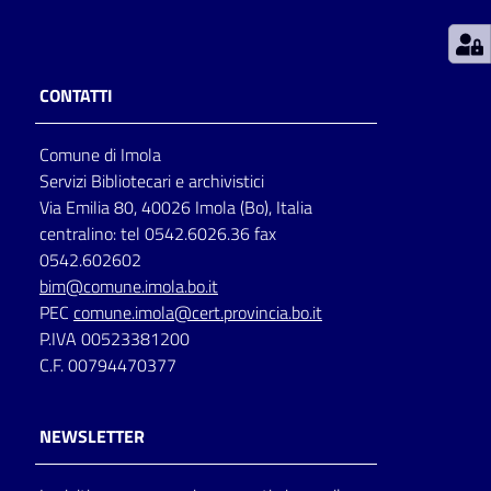
Patto
per
CONTATTI
la
lettura
Comune di Imola
Servizi Bibliotecari e archivistici
Via Emilia 80, 40026 Imola (Bo), Italia
Seguici
centralino: tel 0542.6026.36 fax
su
0542.602602
bim@comune.imola.bo.it
PEC
comune.imola@cert.provincia.bo.it
P.IVA 00523381200
C.F. 00794470377
NEWSLETTER