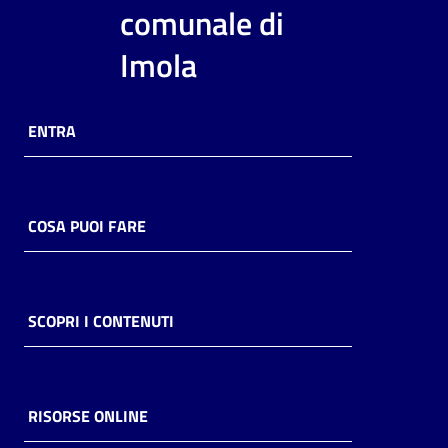
i
comunale di
contenuti
Imola
Risorse
ENTRA
online
COSA PUOI FARE
Casa
Piani
SCOPRI I CONTENUTI
Archivio
storico
RISORSE ONLINE
Decentrate