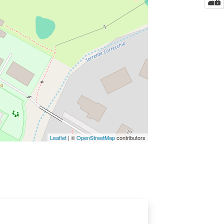
Leaflet
| ©
OpenStreetMap
contributors