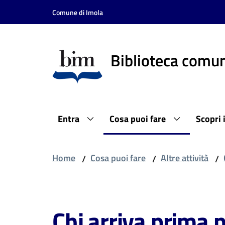
Vai al contenuto
Vai alla navigazione
Vai al footer
Comune di Imola
Biblioteca comun
Entra
Cosa puoi fare
Scopri 
Home
Cosa puoi fare
Altre attività
/
/
/
Salta al contenuto
Chi arriva prima n