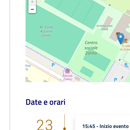
+
−
Date e orari
23
15:45 -
Inizio evento