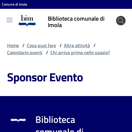
Comune di Imola
Vai al contenuto
Vai alla navigazione
Vai al footer
Biblioteca comunale di
Biblioteca
Imola
comunale
di Imola
Home
/
Cosa puoi fare
/
Altre attività
/
Calendario eventi
/
Chi arriva prima nello spazio?
Entra
Sponsor Evento
Cosa
puoi
fare
Biblioteca
Scopri
comunale di