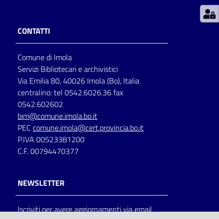
Patto
CONTATTI
per
la
Comune di Imola
lettura
Servizi Bibliotecari e archivistici
Via Emilia 80, 40026 Imola (Bo), Italia
centralino: tel 0542.6026.36 fax
Seguici
0542.602602
su
bim@comune.imola.bo.it
PEC
comune.imola@cert.provincia.bo.it
P.IVA 00523381200
C.F. 00794470377
NEWSLETTER
Iscriviti per avere aggiornamenti via email