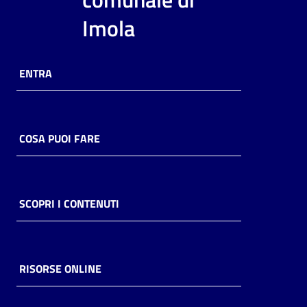
i
Imola
contenuti
ENTRA
Risorse
online
COSA PUOI FARE
Casa
SCOPRI I CONTENUTI
Piani
Archivio
storico
RISORSE ONLINE
Decentrate