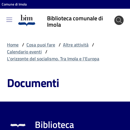
Comune di Imola
Vai al contenuto
Vai alla navigazione
Vai al footer
Biblioteca comunale di
Biblioteca
Imola
comunale
di Imola
Home
/
Cosa puoi fare
/
Altre attività
/
Calendario eventi
/
L'orizzonte del socialismo. Tra Imola e l'Europa
Entra
Documenti
Cosa
puoi
fare
Biblioteca
Scopri