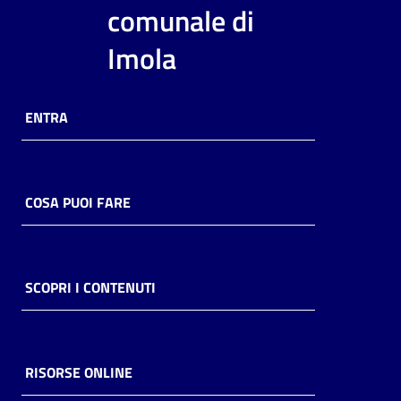
i
comunale di
contenuti
Imola
Risorse
ENTRA
online
COSA PUOI FARE
Casa
Piani
SCOPRI I CONTENUTI
Archivio
storico
RISORSE ONLINE
Decentrate