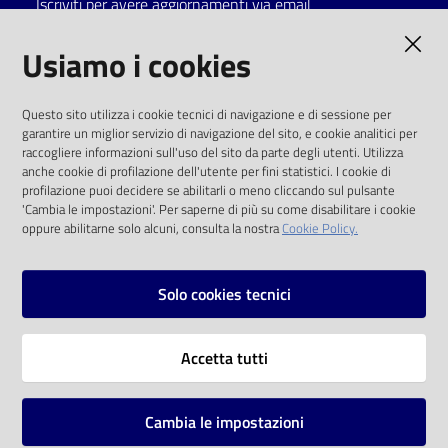
Iscriviti per avere aggiornamenti via email
Catalogo
AMMINISTRAZIONE TRASPARENTE
Usiamo i cookies
on line
I dati personali pubblicati sono riutilizzabili
Eventi
Questo sito utilizza i cookie tecnici di navigazione e di sessione per
solo alle condizioni previste dalla direttiva
garantire un miglior servizio di navigazione del sito, e cookie analitici per
comunitaria 2003/98/CE e dal d.lgs. 36/2006
raccogliere informazioni sull'uso del sito da parte degli utenti. Utilizza
Chiedi al
anche cookie di profilazione dell'utente per fini statistici. I cookie di
bibliotecario
SOCIAL
profilazione puoi decidere se abilitarli o meno cliccando sul pulsante
'Cambia le impostazioni'. Per saperne di più su come disabilitare i cookie
oppure abilitarne solo alcuni, consulta la nostra
Cookie Policy.
Avvisi
Facebook
Youtube
Instagram
Orari
Solo cookies tecnici
Vai alla pagina
Accetta tutti
Privacy
Note legali
Cambia le impostazioni