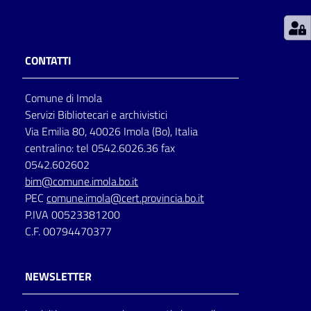
Patto
per
CONTATTI
la
lettura
Comune di Imola
Servizi Bibliotecari e archivistici
Via Emilia 80, 40026 Imola (Bo), Italia
Seguici
centralino: tel 0542.6026.36 fax
su
0542.602602
bim@comune.imola.bo.it
PEC
comune.imola@cert.provincia.bo.it
P.IVA 00523381200
C.F. 00794470377
NEWSLETTER