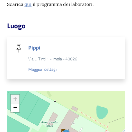
Scarica
qui
il programma dei laboratori.
Patto
per
Luogo
la
lettura
Pippi
Via L. Tinti 1 - Imola - 40026
Seguici
su
Maggiori dettagli
+
−