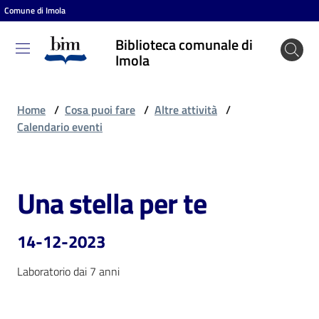
Comune di Imola
Vai al contenuto
Vai alla navigazione
Vai al footer
Biblioteca comunale di
Biblioteca
Imola
comunale
di Imola
Home
/
Cosa puoi fare
/
Altre attività
/
Calendario eventi
Entra
Una stella per te
Salta al contenuto
Cosa
puoi
14-12-2023
fare
Laboratorio dai 7 anni
Scopri