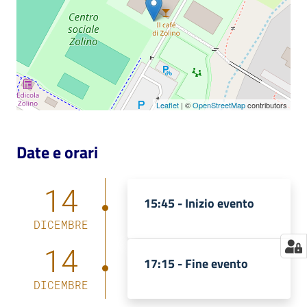
Catalogo
on line
Eventi
Leaflet
| ©
OpenStreetMap
contributors
Chiedi al
bibliotecario
Date e orari
Avvisi
14
Orari
15:45 -
Inizio evento
DICEMBRE
14
17:15 -
Fine evento
DICEMBRE