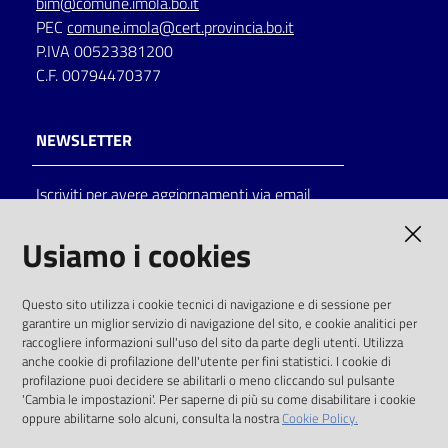
bim@comune.imola.bo.it
PEC
comune.imola@cert.provincia.bo.it
P.IVA 00523381200
C.F. 00794470377
NEWSLETTER
Iscriviti per avere aggiornamenti via email
AMMINISTRAZIONE TRASPARENTE
Usiamo i cookies
I dati personali pubblicati sono riutilizzabili
Questo sito utilizza i cookie tecnici di navigazione e di sessione per
solo alle condizioni previste dalla direttiva
garantire un miglior servizio di navigazione del sito, e cookie analitici per
comunitaria 2003/98/CE e dal d.lgs. 36/2006
raccogliere informazioni sull'uso del sito da parte degli utenti. Utilizza
anche cookie di profilazione dell'utente per fini statistici. I cookie di
SOCIAL
profilazione puoi decidere se abilitarli o meno cliccando sul pulsante
'Cambia le impostazioni'. Per saperne di più su come disabilitare i cookie
oppure abilitarne solo alcuni, consulta la nostra
Cookie Policy.
Facebook
Youtube
Instagram