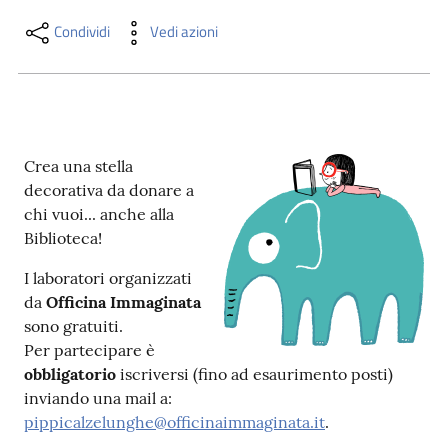
i
contenuti
Condividi
Vedi azioni
Risorse
online
Crea una stella
decorativa da donare a
chi vuoi... anche alla
Biblioteca!
I laboratori organizzati
Casa
da
Officina Immaginata
Piani
sono gratuiti.
Per partecipare è
Archivio
obbligatorio
iscriversi (fino ad esaurimento posti)
storico
inviando una mail a:
pippicalzelunghe@officinaimmaginata.it
.
Decentrate