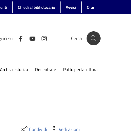
enti
Chiedi al bibliotecario
Avvisi
Orari
uici su
Cerca
Archivio storico
Decentrate
Patto per la lettura
Condividi
Vedi azioni