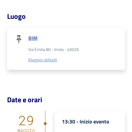
Luogo
Patto
per
la
lettura
BIM
Via Emilia 80 - Imola - 40026
Maggiori dettagli
Seguici
su
Date e orari
29
13:30 -
Inizio evento
MAGGIO