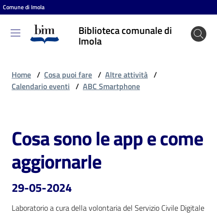
Comune di Imola
Vai al contenuto
Vai alla navigazione
Vai al footer
Biblioteca comunale di
Biblioteca
Imola
comunale
di Imola
Home
/
Cosa puoi fare
/
Altre attività
/
Calendario eventi
/
ABC Smartphone
Entra
Cosa sono le app e come
Salta al contenuto
Cosa
aggiornarle
puoi
fare
29-05-2024
Laboratorio a cura della volontaria del Servizio Civile Digitale
Scopri