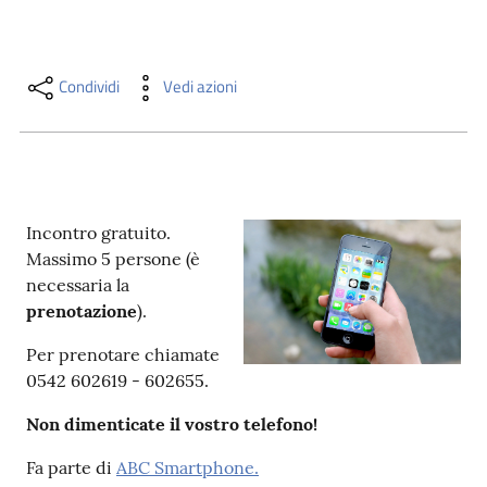
i
contenuti
Condividi
Vedi azioni
Risorse
online
Incontro gratuito.
Massimo 5 persone (è
necessaria la
prenotazione
).
Casa
Piani
Per prenotare chiamate
0542 602619 - 602655.
Archivio
storico
Non dimenticate il vostro telefono!
Fa parte di
ABC Smartphone.
Decentrate