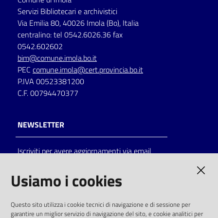
Servizi Bibliotecari e archivistici
Via Emilia 80, 40026 Imola (Bo), Italia
centralino: tel 0542.6026.36 fax
0542.602602
bim@comune.imola.bo.it
PEC
comune.imola@cert.provincia.bo.it
P.IVA 00523381200
C.F. 00794470377
NEWSLETTER
Iscriviti per avere aggiornamenti via email
AMMINISTRAZIONE TRASPARENTE
Usiamo i cookies
I dati personali pubblicati sono riutilizzabili
Questo sito utilizza i cookie tecnici di navigazione e di sessione per
solo alle condizioni previste dalla direttiva
garantire un miglior servizio di navigazione del sito, e cookie analitici per