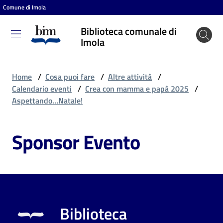
Comune di Imola
Vai al contenuto
Vai alla navigazione
Vai al footer
Biblioteca comunale di
Biblioteca
Imola
comunale
di Imola
Home
/
Cosa puoi fare
/
Altre attività
/
Calendario eventi
/
Crea con mamma e papà 2025
/
Aspettando…Natale!
Entra
Sponsor Evento
Cosa
puoi
fare
Biblioteca
Scopri