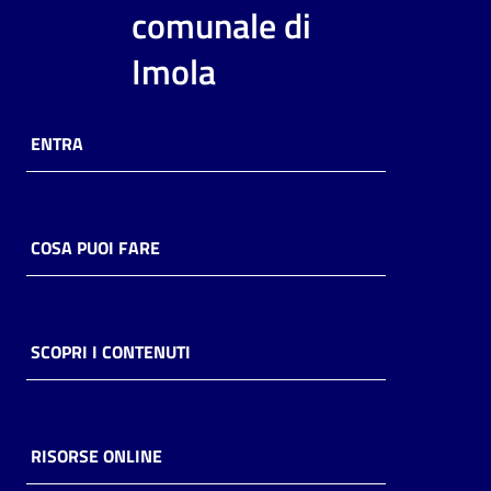
i
comunale di
contenuti
Imola
Risorse
ENTRA
online
COSA PUOI FARE
Casa
Piani
SCOPRI I CONTENUTI
Archivio
storico
RISORSE ONLINE
Decentrate