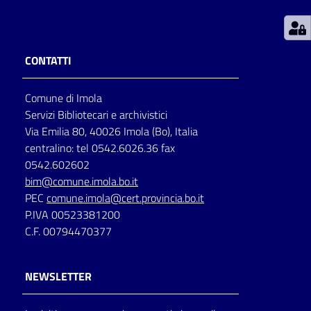
Patto
per
CONTATTI
la
lettura
Comune di Imola
Servizi Bibliotecari e archivistici
Via Emilia 80, 40026 Imola (Bo), Italia
Seguici
centralino: tel 0542.6026.36 fax
su
0542.602602
bim@comune.imola.bo.it
PEC
comune.imola@cert.provincia.bo.it
P.IVA 00523381200
C.F. 00794470377
NEWSLETTER