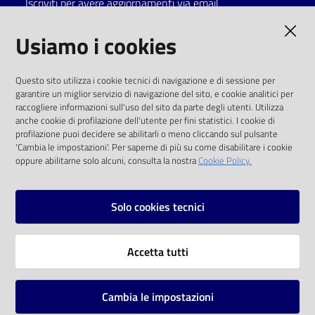
Iscriviti per avere aggiornamenti via email
Catalogo
AMMINISTRAZIONE TRASPARENTE
Usiamo i cookies
on line
I dati personali pubblicati sono riutilizzabili
Eventi
Questo sito utilizza i cookie tecnici di navigazione e di sessione per
solo alle condizioni previste dalla direttiva
garantire un miglior servizio di navigazione del sito, e cookie analitici per
comunitaria 2003/98/CE e dal d.lgs. 36/2006
raccogliere informazioni sull'uso del sito da parte degli utenti. Utilizza
Chiedi al
anche cookie di profilazione dell'utente per fini statistici. I cookie di
bibliotecario
SOCIAL
profilazione puoi decidere se abilitarli o meno cliccando sul pulsante
'Cambia le impostazioni'. Per saperne di più su come disabilitare i cookie
oppure abilitarne solo alcuni, consulta la nostra
Cookie Policy.
Avvisi
Facebook
Youtube
Instagram
Orari
Solo cookies tecnici
Vai alla pagina
Accetta tutti
Privacy
Note legali
Cambia le impostazioni