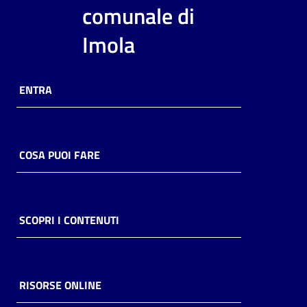
i
comunale di
contenuti
Imola
Risorse
ENTRA
online
COSA PUOI FARE
Casa
Piani
SCOPRI I CONTENUTI
Archivio
storico
RISORSE ONLINE
Decentrate