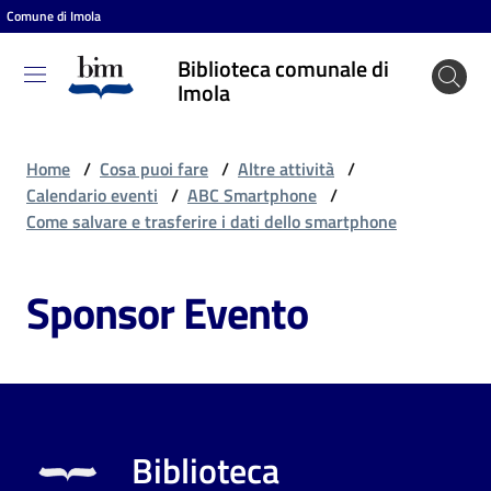
Comune di Imola
Vai al contenuto
Vai alla navigazione
Vai al footer
Biblioteca comunale di
Biblioteca
Imola
comunale
di Imola
Home
/
Cosa puoi fare
/
Altre attività
/
Calendario eventi
/
ABC Smartphone
/
Come salvare e trasferire i dati dello smartphone
Entra
Sponsor Evento
Cosa
puoi
fare
Biblioteca
Scopri