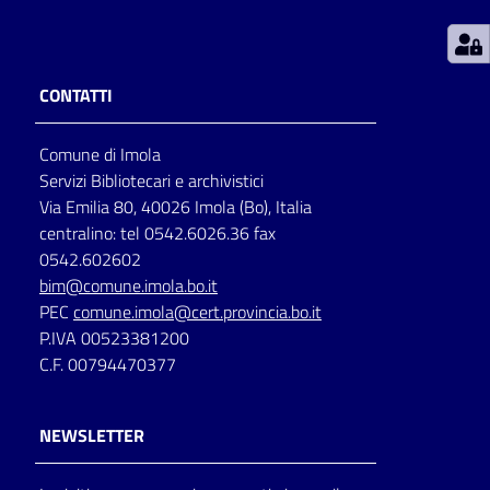
Patto
per
CONTATTI
la
lettura
Comune di Imola
Servizi Bibliotecari e archivistici
Via Emilia 80, 40026 Imola (Bo), Italia
Seguici
centralino: tel 0542.6026.36 fax
su
0542.602602
bim@comune.imola.bo.it
PEC
comune.imola@cert.provincia.bo.it
P.IVA 00523381200
C.F. 00794470377
NEWSLETTER