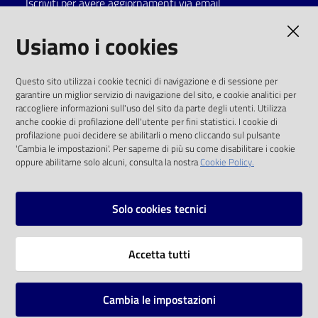
Iscriviti per avere aggiornamenti via email
Catalogo
AMMINISTRAZIONE TRASPARENTE
Usiamo i cookies
on line
I dati personali pubblicati sono riutilizzabili
Eventi
Questo sito utilizza i cookie tecnici di navigazione e di sessione per
solo alle condizioni previste dalla direttiva
garantire un miglior servizio di navigazione del sito, e cookie analitici per
comunitaria 2003/98/CE e dal d.lgs. 36/2006
raccogliere informazioni sull'uso del sito da parte degli utenti. Utilizza
Chiedi al
anche cookie di profilazione dell'utente per fini statistici. I cookie di
bibliotecario
SOCIAL
profilazione puoi decidere se abilitarli o meno cliccando sul pulsante
'Cambia le impostazioni'. Per saperne di più su come disabilitare i cookie
oppure abilitarne solo alcuni, consulta la nostra
Cookie Policy.
Avvisi
Facebook
Youtube
Instagram
Orari
Solo cookies tecnici
Vai alla pagina
Accetta tutti
Privacy
Note legali
Cambia le impostazioni