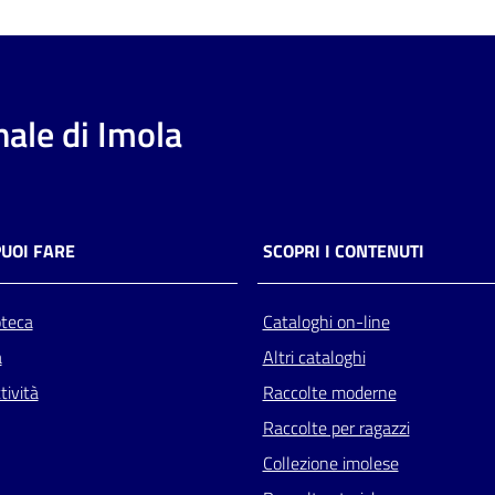
ale di Imola
PUOI FARE
SCOPRI I CONTENUTI
oteca
Cataloghi on-line
a
Altri cataloghi
tività
Raccolte moderne
Raccolte per ragazzi
Collezione imolese