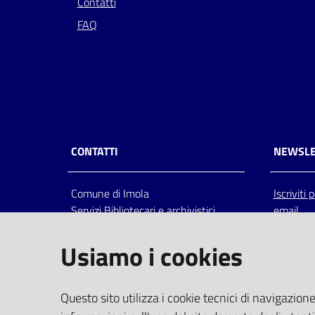
Contatti
FAQ
CONTATTI
NEWSLE
Comune di Imola
Iscriviti
Servizi Bibliotecari e archivistici
email
Via Emilia 80, 40026 Imola (Bo),
Italia
Usiamo i cookies
centralino: tel 0542.6026.36 fax
0542.602602
bim@comune.imola.bo.it
Questo sito utilizza i cookie tecnici di navigazione
PEC