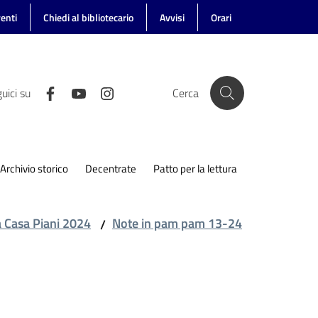
enti
Chiedi al bibliotecario
Avvisi
Orari
uici su
Cerca
Archivio storico
Decentrate
Patto per la lettura
a Casa Piani 2024
Note in pam pam 13-24
/