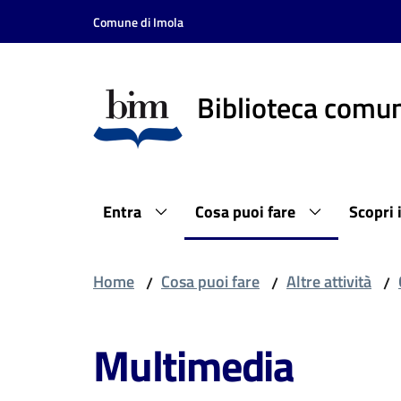
Vai al contenuto
Vai alla navigazione
Vai al footer
Comune di Imola
Biblioteca comun
Entra
Cosa puoi fare
Scopri 
Home
Cosa puoi fare
Altre attività
/
/
/
Multimedia