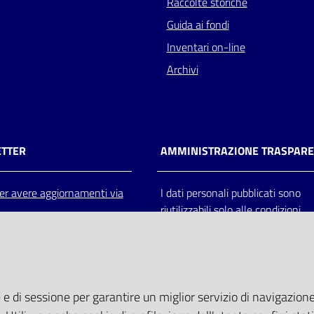
Raccolte storiche
Guida ai fondi
Inventari on-line
Archivi
TTER
AMMINISTRAZIONE TRASPAR
 per avere aggiornamenti via
I dati personali pubblicati sono
riutilizzabili solo alle condizioni
previste dalla direttiva comunitar
2003/98/CE e dal d.lgs. 36/200
 e di sessione per garantire un miglior servizio di navigazione 