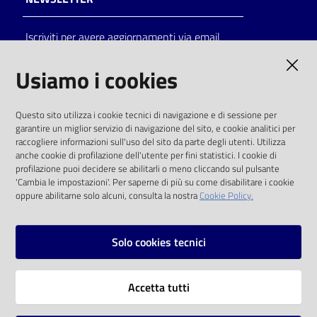
Catalogo
Iscriviti per avere aggiornamenti via email
on line
AMMINISTRAZIONE TRASPARENTE
Usiamo i cookies
Eventi
I dati personali pubblicati sono riutilizzabili
Chiedi al
Questo sito utilizza i cookie tecnici di navigazione e di sessione per
solo alle condizioni previste dalla direttiva
garantire un miglior servizio di navigazione del sito, e cookie analitici per
bibliotecario
comunitaria 2003/98/CE e dal d.lgs. 36/2006
raccogliere informazioni sull'uso del sito da parte degli utenti. Utilizza
anche cookie di profilazione dell'utente per fini statistici. I cookie di
Avvisi
SOCIAL
profilazione puoi decidere se abilitarli o meno cliccando sul pulsante
'Cambia le impostazioni'. Per saperne di più su come disabilitare i cookie
oppure abilitarne solo alcuni, consulta la nostra
Cookie Policy.
Orari
Facebook
Youtube
Instagram
Solo cookies tecnici
Vai alla pagina
Accetta tutti
Privacy