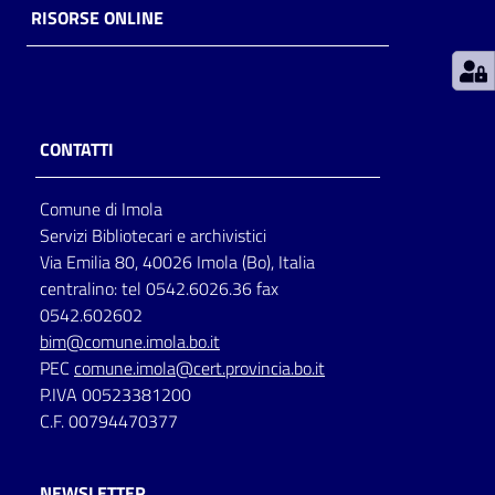
RISORSE ONLINE
Patto
per
la
lettura
CONTATTI
Comune di Imola
Seguici
Servizi Bibliotecari e archivistici
su
Via Emilia 80, 40026 Imola (Bo), Italia
centralino: tel 0542.6026.36 fax
0542.602602
bim@comune.imola.bo.it
PEC
comune.imola@cert.provincia.bo.it
P.IVA 00523381200
C.F. 00794470377
NEWSLETTER