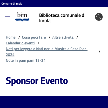
Comune di Imola
Vai al contenuto
Vai alla navigazione
Vai al footer
Biblioteca comunale di
Biblioteca
Imola
comunale
di Imola
Home
/
Cosa puoi fare
/
Altre attività
/
Calendario eventi
/
Nati per leggere e Nati per la Musica a Casa Piani
/
Entra
2024
Note in pam pam 13-24
Cosa
Sponsor Evento
puoi
fare
Scopri