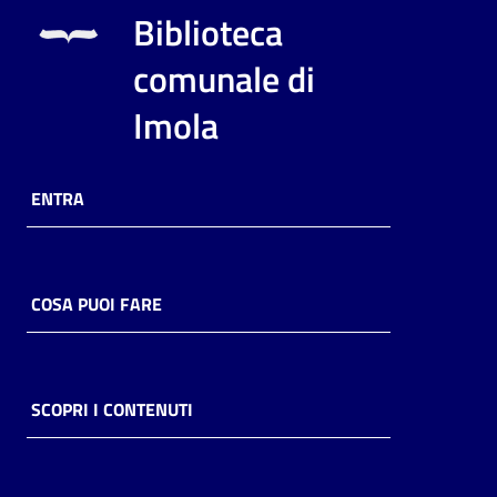
i
Biblioteca
contenuti
comunale di
Imola
Risorse
online
ENTRA
COSA PUOI FARE
Casa
Piani
Archivio
SCOPRI I CONTENUTI
storico
Decentrate