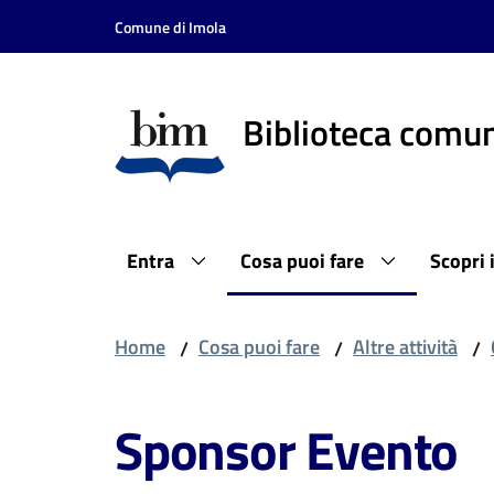
Vai al contenuto
Vai alla navigazione
Vai al footer
Comune di Imola
Biblioteca comun
Entra
Cosa puoi fare
Scopri 
Home
Cosa puoi fare
Altre attività
/
/
/
Sponsor Evento