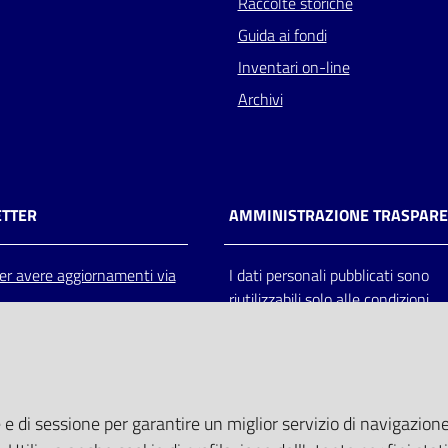
Raccolte storiche
Guida ai fondi
Inventari on-line
Archivi
TTER
AMMINISTRAZIONE TRASPAR
 per avere aggiornamenti via
I dati personali pubblicati sono
riutilizzabili solo alle condizioni
previste dalla direttiva comunitar
2003/98/CE e dal d.lgs. 36/200
 e di sessione per garantire un miglior servizio di navigazione 