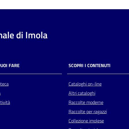
ale di Imola
PUOI FARE
SCOPRI I CONTENUTI
oteca
Cataloghi on-line
a
Altri cataloghi
tività
Raccolte moderne
Raccolte per ragazzi
Collezione imolese