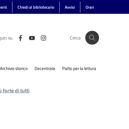
enti
Chiedi al bibliotecario
Avvisi
Orari
uici su
Cerca
Archivio storico
Decentrate
Patto per la lettura
ù forte di tutti