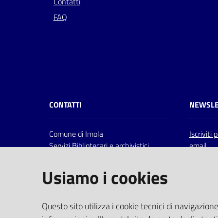
Contatti
FAQ
CONTATTI
NEWSLE
Comune di Imola
Iscriviti
Servizi Bibliotecari e archivistici
email
Via Emilia 80, 40026 Imola (Bo),
Italia
Usiamo i cookies
centralino: tel 0542.6026.36 fax
0542.602602
bim@comune.imola.bo.it
Questo sito utilizza i cookie tecnici di navigazione
PEC