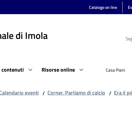
Catalogo on line
Ev
ale di Imola
Seg
i contenuti
Risorse online
Casa Piani
Calendario eventi
Corner. Parliamo di calcio
Era il pi
/
/