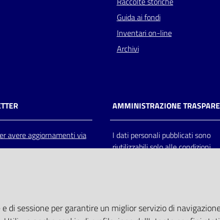
Raccolte storiche
Guida ai fondi
Inventari on-line
Archivi
TTER
AMMINISTRAZIONE TRASPAR
 per avere aggiornamenti via
I dati personali pubblicati sono
riutilizzabili solo alle condizioni
previste dalla direttiva comunitar
2003/98/CE e dal d.lgs. 36/200
 e di sessione per garantire un miglior servizio di navigazione 