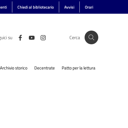
enti
Chiedi al bibliotecario
Avvisi
Orari
uici su
Cerca
Archivio storico
Decentrate
Patto per la lettura