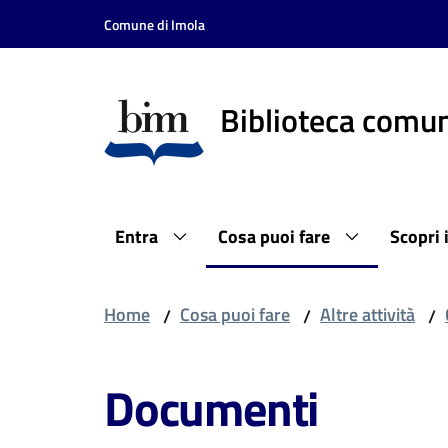
Vai al contenuto
Vai alla navigazione
Vai al footer
Comune di Imola
Biblioteca comun
Entra
Cosa puoi fare
Scopri 
Home
Cosa puoi fare
Altre attività
/
/
/
Documenti