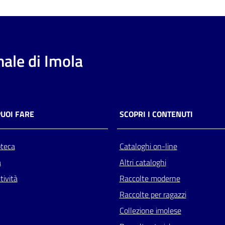
ale di Imola
PUOI FARE
SCOPRI I CONTENUTI
oteca
Cataloghi on-line
a
Altri cataloghi
tività
Raccolte moderne
Raccolte per ragazzi
Collezione imolese