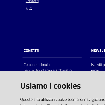
Contatti
FAQ
CONTATTI
NEWSLE
Comune di Imola
Iscriviti
Servizi Bibliotecari e archivistici
email
Via Emilia 80, 40026 Imola (Bo),
Italia
Usiamo i cookies
centralino: tel 0542.6026.36 fax
0542.602602
bim@comune.imola.bo.it
Questo sito utilizza i cookie tecnici di navigazione
PEC