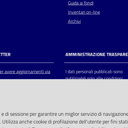
Guida ai fondi
Inventari on-line
Archivi
TTER
AMMINISTRAZIONE TRASPAR
 per avere aggiornamenti via
I dati personali pubblicati sono
riutilizzabili solo alle condizioni
previste dalla direttiva comunitar
2003/98/CE e dal d.lgs. 36/200
 e di sessione per garantire un miglior servizio di navigazione 
. Utilizza anche cookie di profilazione dell'utente per fini stati