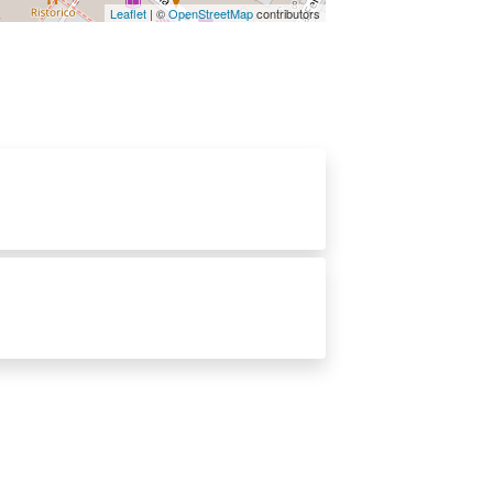
Leaflet
| ©
OpenStreetMap
contributors