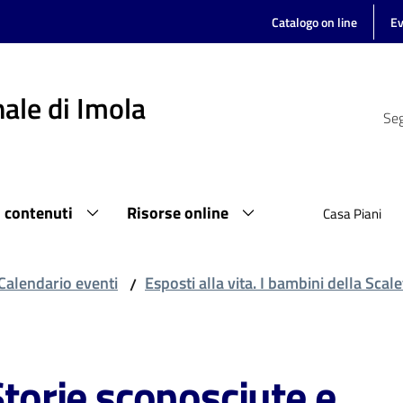
Catalogo on line
Ev
ale di Imola
Seg
i contenuti
Risorse online
Casa Piani
Calendario eventi
Esposti alla vita. I bambini della Scale
/
Storie sconosciute e