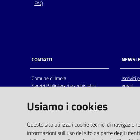
FAQ
CONTATTI
NEWSLE
Comune di Imola
Iscriviti
Servizi Bibliotecari e archivistici
email
Via Emilia 80, 40026 Imola (Bo),
Italia
Usiamo i cookies
centralino: tel 0542.6026.36 fax
0542.602602
bim@comune.imola.bo.it
Questo sito utilizza i cookie tecnici di navigazione
PEC
informazioni sull'uso del sito da parte degli utenti
comune.imola@cert.provincia.bo.it