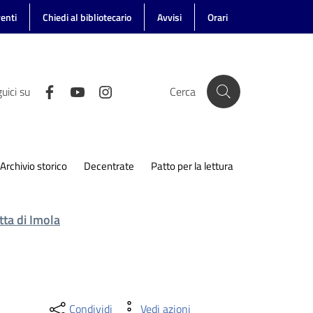
enti
Chiedi al bibliotecario
Avvisi
Orari
uici su
Cerca
Archivio storico
Decentrate
Patto per la lettura
tta di Imola
Condividi
Vedi azioni