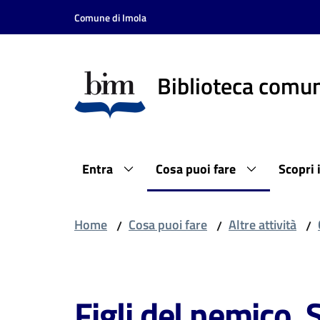
Vai al contenuto
Vai alla navigazione
Vai al footer
Comune di Imola
Biblioteca comun
Entra
Cosa puoi fare
Scopri 
Home
Cosa puoi fare
Altre attività
/
/
/
Salta al contenuto
Figli del nemico. 