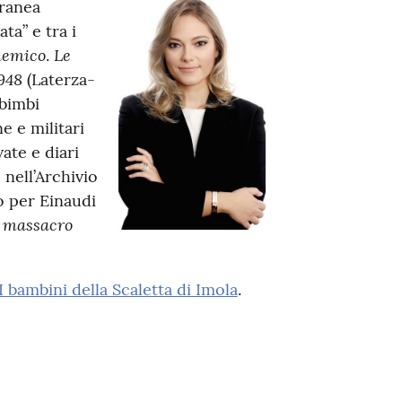
ranea
ta” e tra i
 nemico
Le
.
948
(Laterza-
 bimbi
ne e militari
ate e diari
 nell’Archivio
o per Einaudi
l massacro
 I bambini della Scaletta di Imola
.