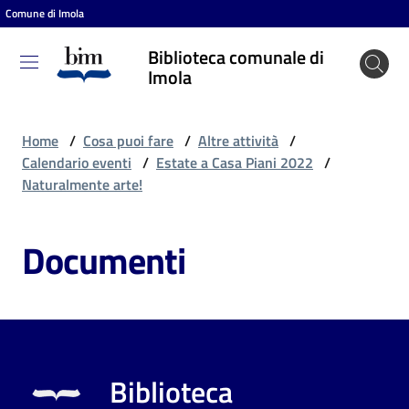
Comune di Imola
Vai al contenuto
Vai alla navigazione
Vai al footer
Biblioteca comunale di
Biblioteca
Imola
comunale
di Imola
Home
/
Cosa puoi fare
/
Altre attività
/
Calendario eventi
/
Estate a Casa Piani 2022
/
Naturalmente arte!
Entra
Documenti
Cosa
puoi
fare
Biblioteca
Scopri