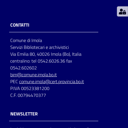
Patto
per
CONTATTI
la
lettura
Comune di Imola
Servizi Bibliotecari e archivistici
Via Emilia 80, 40026 Imola (Bo), Italia
Seguici
centralino: tel 0542.6026.36 fax
su
0542.602602
bim@comune.imola.bo.it
PEC
comune.imola@cert.provincia.bo.it
P.IVA 00523381200
C.F. 00794470377
NEWSLETTER