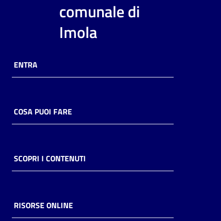
i
comunale di
contenuti
Imola
Risorse
ENTRA
online
COSA PUOI FARE
Casa
Piani
SCOPRI I CONTENUTI
Archivio
storico
RISORSE ONLINE
Decentrate