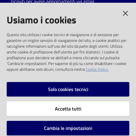
Iscriviti per avere aggiornamenti via email
Catalogo
AMMINISTRAZIONE TRASPARENTE
Usiamo i cookies
on line
I dati personali pubblicati sono riutilizzabili
Eventi
Questo sito utilizza i cookie tecnici di navigazione e di sessione per
solo alle condizioni previste dalla direttiva
garantire un miglior servizio di navigazione del sito, e cookie analitici per
comunitaria 2003/98/CE e dal d.lgs. 36/2006
raccogliere informazioni sull'uso del sito da parte degli utenti. Utilizza
Chiedi al
anche cookie di profilazione dell'utente per fini statistici. I cookie di
bibliotecario
SOCIAL
profilazione puoi decidere se abilitarli o meno cliccando sul pulsante
'Cambia le impostazioni'. Per saperne di più su come disabilitare i cookie
oppure abilitarne solo alcuni, consulta la nostra
Cookie Policy.
Avvisi
Facebook
Youtube
Instagram
Orari
Solo cookies tecnici
Vai alla pagina
Accetta tutti
Privacy
Note legali
Cambia le impostazioni